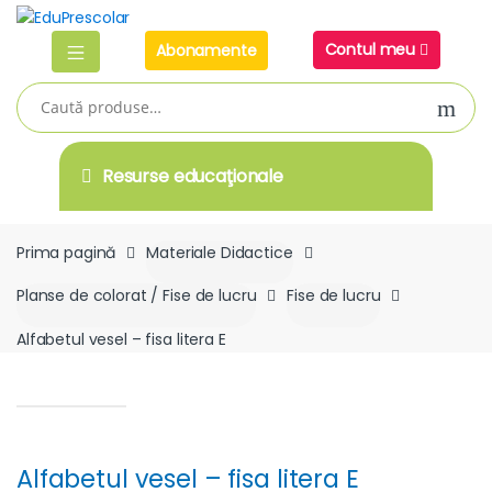
Skip
Skip
to
to
Contul meu
Abonamente
navigation
content
Caută
după:
Resurse educaţionale
Prima pagină
Materiale Didactice
Planse de colorat / Fise de lucru
Fise de lucru
Alfabetul vesel – fisa litera E
Alfabetul vesel – fisa litera E