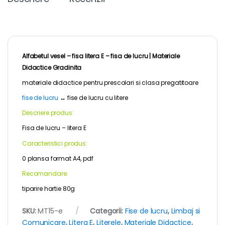
Alfabetul vesel – fisa litera E – fisa de lucru |
Materiale
Didactice Gradinita
materiale didactice pentru
prescolari
si clasa pregatitoare
fise de lucru
↔
fise de lucru cu litere
Descriere produs:
Fisa de lucru – litera E
Caracteristici produs:
0 plansa format A4, pdf
Recomandare:
tiparire hartie 80g
SKU:
MT15-e
Categorii:
Fise de lucru
,
Limbaj si
Comunicare
,
Litera E
,
Literele
,
Materiale Didactice
,