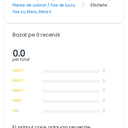
Planse de colorat / Fise de lucru
Etichete:
fise cu litere
,
litera E
Bazat pe 0 recenzii
0.0
per total
0
0
0
0
0
Fi primul care adauga recenzie