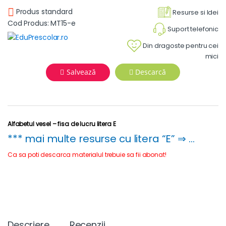
Produs standard
Resurse si Idei
Cod Produs: MT15-e
Suport telefonic
Din dragoste pentru cei
mici
Salvează
Descarcă
Alfabetul vesel – fisa de lucru litera E
*** mai multe resurse cu litera “E” ⇒ …
Ca sa poti descarca materialul trebuie sa fii abonat!
Descriere
Recenzii