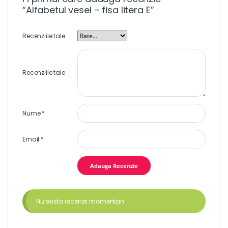
“Alfabetul vesel – fisa litera E”
Recenziile tale
Recenziile tale
Nume
*
Email
*
Nu exista recenzii momentan.