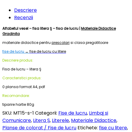
Descriere
Recenzii
Alfabetul vesel – fisa litera Ş – fisa de lucru |
Materiale Didactice
Gradinita
materiale didactice pentru
prescolari
si clasa pregatitoare
fise de lucru
↔
fise de lucru cu litere
Descriere produs:
Fisa de lucru – litera Ş
Caracteristici produs:
0 plansa format A4, pdf
Recomandare:
tiparire hartie 80g
SKU:
MT15-s-1
Categorii:
Fise de lucru
,
Limbaj si
Comunicare
,
Litera Ș
,
Literele
,
Materiale Didactice
,
Planse de colorat / Fise de lucru
Etichete:
fise cu litere
,