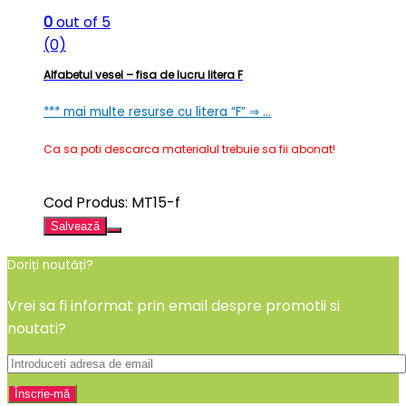
0
out of 5
(0)
Alfabetul vesel – fisa de lucru litera F
*** mai multe resurse cu litera “F” ⇒ …
Ca sa poti descarca materialul trebuie sa fii abonat!
Cod Produs: MT15-f
Salvează
Doriți noutăți?
Vrei sa fi informat prin email despre promotii si
noutati?