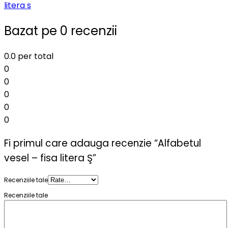
litera s
Bazat pe 0 recenzii
0.0
per total
0
0
0
0
0
Fi primul care adauga recenzie “Alfabetul
vesel – fisa litera Ş”
Recenziile tale
Recenziile tale