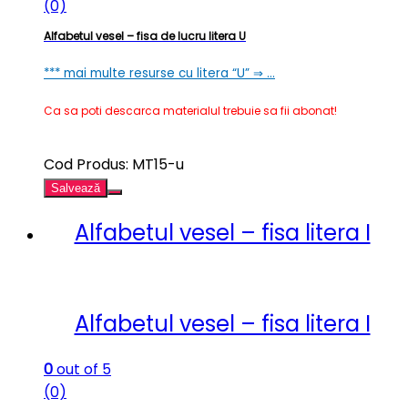
(0)
Alfabetul vesel – fisa de lucru litera U
*** mai multe resurse cu litera “U” ⇒ …
Ca sa poti descarca materialul trebuie sa fii abonat!
Cod Produs: MT15-u
Salvează
Alfabetul vesel – fisa litera I
Alfabetul vesel – fisa litera I
0
out of 5
(0)