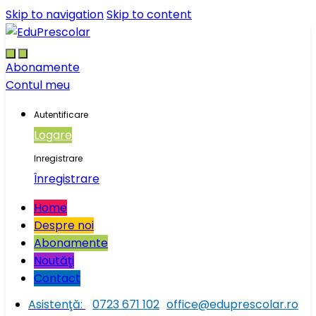
Skip to navigation
Skip to content
Abonamente
Contul meu
Autentificare
Logare
Inregistrare
Înregistrare
Home
Despre noi
Abonamente
Noutăţi
Contact
Asistenţă:
0723 671 102
office@eduprescolar.ro