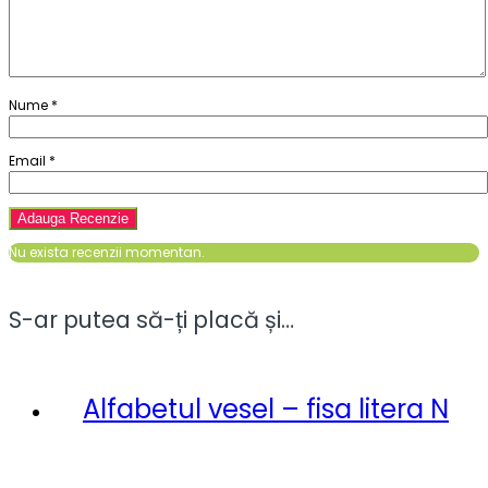
Nume
*
Email
*
Nu exista recenzii momentan.
S-ar putea să-ți placă și…
Alfabetul vesel – fisa litera N