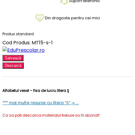
Suport telefonic
Din dragoste pentru cei mici
Produs standard
Cod Produs: MT15-s-1
Salvează
Descarcă
Alfabetul vesel – fisa de lucru litera Ş
*** mai multe resurse cu litera “Ș” ⇒ …
Ca sa poti descarca materialul trebuie sa fii abonat!