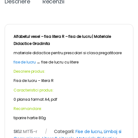
Descriere
Recenzii
Alfabetul vesel – fisa litera R – fisa de lucru |
Materiale
Didactice Gradinita
materiale didactice pentru
prescolari
si clasa pregatitoare
fise de lucru
↔
fise de lucru cu litere
Descriere produs:
Fisa de lucru – litera R
Caracteristici produs:
0 plansa format A4, pdf
Recomandare:
tiparire hartie 80g
SKU:
MT15-r
Categorii:
Fise de lucru
,
Limbaj si