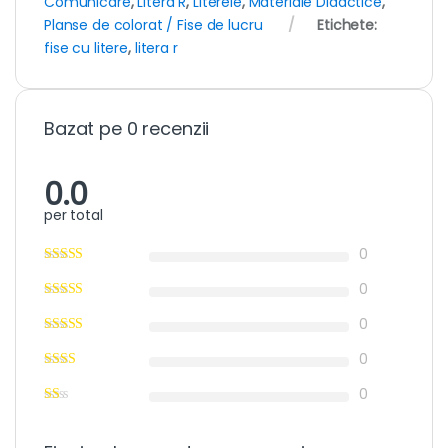
Comunicare
,
Litera R
,
Literele
,
Materiale Didactice
,
Planse de colorat / Fise de lucru
Etichete:
fise cu litere
,
litera r
Bazat pe 0 recenzii
0.0
per total
0
0
0
0
0