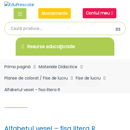
Skip
Skip
to
to
Contul meu
Abonamente
navigation
content
Caută
după:
Resurse educaţionale
Prima pagină
Materiale Didactice
Planse de colorat / Fise de lucru
Fise de lucru
Alfabetul vesel – fisa litera R
Alfabetul vesel – fisa litera R