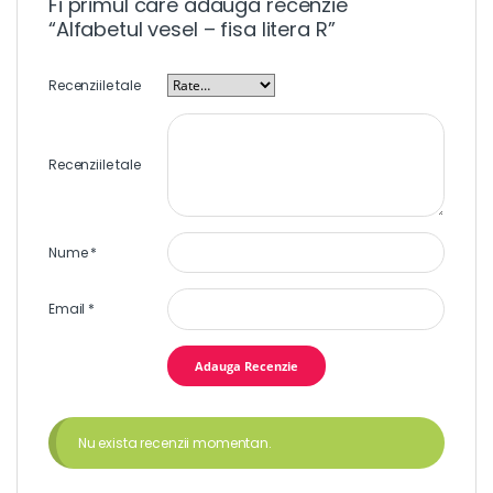
Fi primul care adauga recenzie
“Alfabetul vesel – fisa litera R”
Recenziile tale
Recenziile tale
Nume
*
Email
*
Nu exista recenzii momentan.