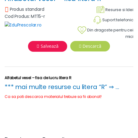
Produs standard
Resurse si Idei
Cod Produs: MT15-r
Suport telefonic
Din dragoste pentru cei
mici
Salvează
Descarcă
Alfabetul vesel – fisa de lucru litera R
*** mai multe resurse cu litera “R” ⇒ …
Ca sa poti descarca materialul trebuie sa fii abonat!