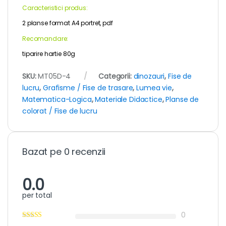
Caracteristici produs:
2 planse format A4 portret, pdf
Recomandare:
tiparire hartie 80g
SKU:
MT05D-4
Categorii:
dinozauri
,
Fise de
lucru
,
Grafisme / Fise de trasare
,
Lumea vie
,
Matematica-Logica
,
Materiale Didactice
,
Planse de
colorat / Fise de lucru
Bazat pe 0 recenzii
0.0
per total
0