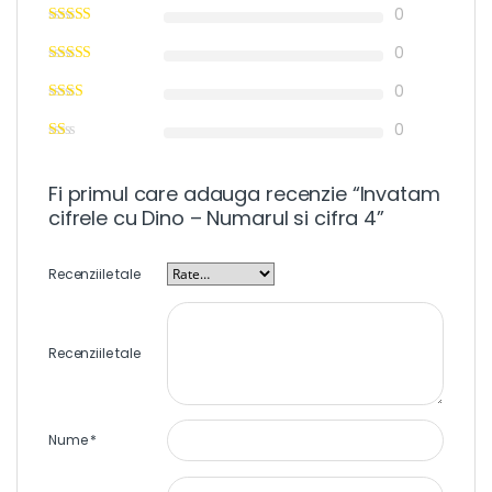
0
0
0
0
Fi primul care adauga recenzie “Invatam
cifrele cu Dino – Numarul si cifra 4”
Recenziile tale
Recenziile tale
Nume
*