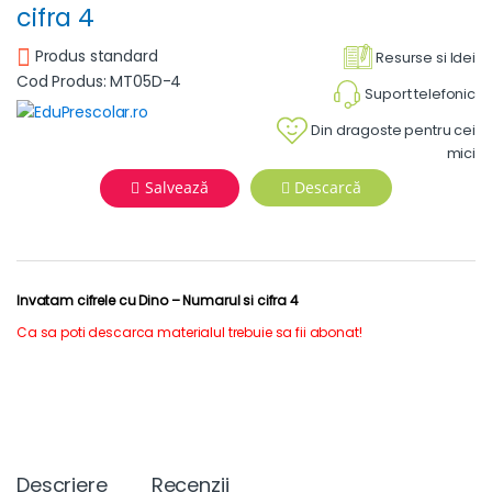
cifra 4
Produs standard
Resurse si Idei
Cod Produs: MT05D-4
Suport telefonic
Din dragoste pentru cei
mici
Salvează
Descarcă
Invatam cifrele cu Dino – Numarul si cifra 4
Ca sa poti descarca materialul trebuie sa fii abonat!
Descriere
Recenzii