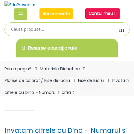
Skip
Skip
to
to
Contul meu
Abonamente
navigation
content
Caută
după:
Resurse educaţionale
Prima pagină
Materiale Didactice
Planse de colorat / Fise de lucru
Fise de lucru
Invatam
cifrele cu Dino – Numarul si cifra 4
Invatam cifrele cu Dino – Numarul si