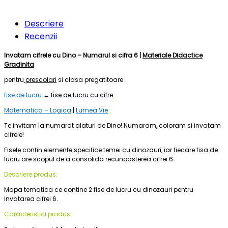
Descriere
Recenzii
Invatam cifrele cu Dino – Numarul si cifra 6 |
Materiale Didactice
Gradinita
pentru
prescolari
si clasa pregatitoare
fise de lucru
↔
fise de lucru cu cifre
Matematica – Logica
|
Lumea Vie
Te invitam la numarat alaturi de Dino! Numaram, coloram si invatam
cifrele!
Fisele contin elemente specifice temei cu dinozauri, iar fiecare fisa de
lucru are scopul de a consolida recunoasterea cifrei 6.
Descriere produs:
Mapa tematica ce contine 2 fise de lucru cu dinozauri pentru
invatarea cifrei 6.
Caracteristici produs: