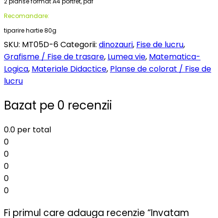
2 planse format A4 portret, pdf
Recomandare:
tiparire hartie 80g
SKU:
MT05D-6
Categorii:
dinozauri
,
Fise de lucru
,
Grafisme / Fise de trasare
,
Lumea vie
,
Matematica-
Logica
,
Materiale Didactice
,
Planse de colorat / Fise de
lucru
Bazat pe 0 recenzii
0.0
per total
0
0
0
0
0
Fi primul care adauga recenzie “Invatam