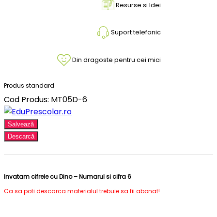
Resurse si Idei
Suport telefonic
Din dragoste pentru cei mici
Produs standard
Cod Produs: MT05D-6
Salvează
Descarcă
Invatam cifrele cu Dino – Numarul si cifra 6
Ca sa poti descarca materialul trebuie sa fii abonat!