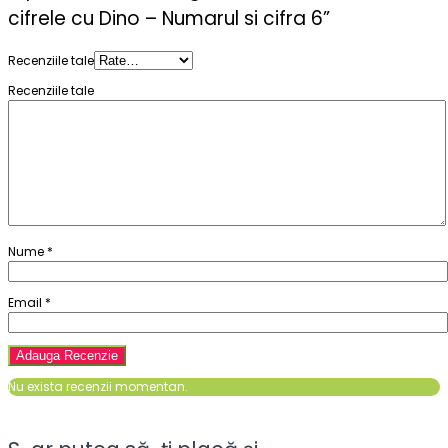
cifrele cu Dino – Numarul si cifra 6”
Recenziile tale
Recenziile tale
Nume
*
Email
*
Nu exista recenzii momentan.