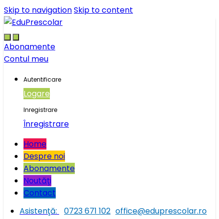
Skip to navigation
Skip to content
Abonamente
Contul meu
Autentificare
Logare
Inregistrare
Înregistrare
Home
Despre noi
Abonamente
Noutăţi
Contact
Asistenţă:
0723 671 102
office@eduprescolar.ro