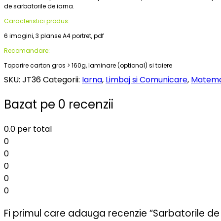
de sarbatorile de iarna.
Caracteristici produs:
6 imagini, 3 planse A4 portret, pdf
Recomandare:
Toparire carton gros > 160g, laminare (optional) si taiere
SKU:
JT36
Categorii:
Iarna
,
Limbaj si Comunicare
,
Matema
Bazat pe 0 recenzii
0.0
per total
0
0
0
0
0
Fi primul care adauga recenzie “Sarbatorile de