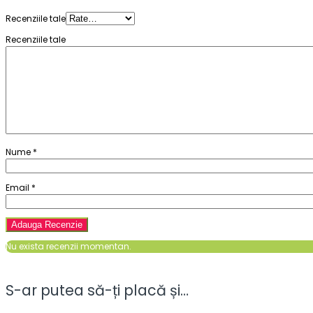
Recenziile tale
Recenziile tale
Nume
*
Email
*
Nu exista recenzii momentan.
S-ar putea să-ți placă și…