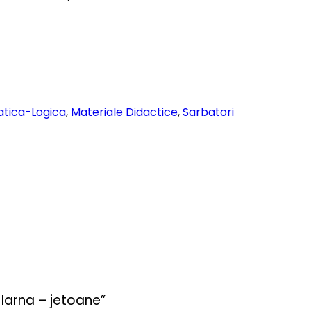
tica-Logica
,
Materiale Didactice
,
Sarbatori
 Iarna – jetoane”