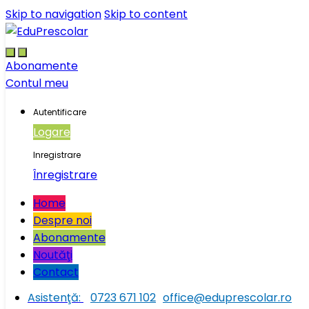
Skip to navigation
Skip to content
Abonamente
Contul meu
Autentificare
Logare
Inregistrare
Înregistrare
Home
Despre noi
Abonamente
Noutăţi
Contact
Asistenţă:
0723 671 102
office@eduprescolar.ro