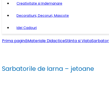
Creativitate si Indemanare
Decoratiuni, Decoruri, Mascote
Idei Cadouri
Prima pagină
Materiale Didactice
Stiinta si Viata
Sarbator
Sarbatorile de Iarna – jetoane