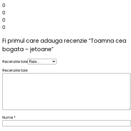
0
0
0
0
Fi primul care adauga recenzie “Toamna cea
bogata – jetoane”
Recenziile tale
Recenziile tale
Nume
*