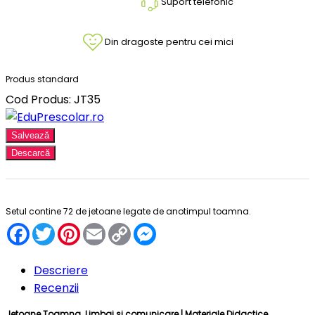
Suport telefonic
Din dragoste pentru cei mici
Produs standard
Cod Produs: JT35
Salvează
Descarcă
Setul contine 72 de jetoane legate de anotimpul toamna.
Facebook
Twitter
Pinterest
Email
Copy
Messenger
Link
Descriere
Recenzii
Jetoane Toamna. Limbaj si comunicare |
Materiale Didactice