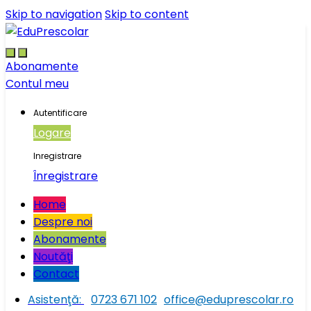
Skip to navigation
Skip to content
Abonamente
Contul meu
Autentificare
Logare
Inregistrare
Înregistrare
Home
Despre noi
Abonamente
Noutăţi
Contact
Asistenţă:
0723 671 102
office@eduprescolar.ro