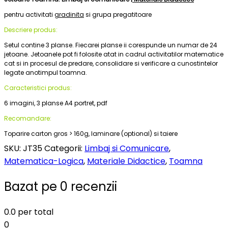
pentru activitati
gradinita
si grupa pregatitoare
Descriere produs:
Setul contine 3 planse. Fiecarei planse ii corespunde un numar de 24
jetoane. Jetoanele pot fi folosite atat in cadrul activitatilor matematice
cat si in procesul de predare, consolidare si verificare a cunostintelor
legate anotimpul toamna.
Caracteristici produs:
6 imagini, 3 planse A4 portret, pdf
Recomandare:
Toparire carton gros > 160g, laminare (optional) si taiere
SKU:
JT35
Categorii:
Limbaj si Comunicare
,
Matematica-Logica
,
Materiale Didactice
,
Toamna
Bazat pe 0 recenzii
0.0
per total
0