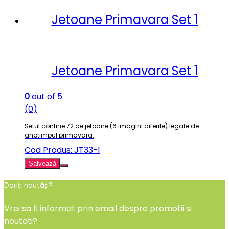
Jetoane Primavara Set 1
Jetoane Primavara Set 1
0
out of 5
(0)
Setul contine 72 de jetoane (6 imagini diferite) legate de
anotimpul primavara.
Cod Produs: JT33-1
Salvează
Doriți noutăți?
Vrei sa fi informat prin email despre promotii si
noutati?