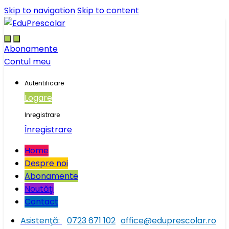
Skip to navigation
Skip to content
Abonamente
Contul meu
Autentificare
Logare
Inregistrare
Înregistrare
Home
Despre noi
Abonamente
Noutăţi
Contact
Asistenţă:
0723 671 102
office@eduprescolar.ro