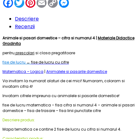
Facebook
Twitter
Pinterest
Email
Copy
Messenger
Link
Descriere
Recenzii
Animale si pasari domestice – cifra si numarul 4 |
Materiale Didactice
Gradinita
pentru
prescolari
si clasa pregatitoare
fise de lucru
↔
fise de lucru cu cifre
Matematica – Logica
|
Animalele si pasarile domestice
Va invitam la numarat alaturi de cei mici! Numaram, coloram si
invatam cifra 4!
Invatam cifrele impreuna cu animalele si pasarile domestice!
fise de lucru matematica – fisa cifra si numarul 4 – animale si pasari
domestice – fisa de trasare – fisa linii punctate cifre
Descriere produs:
Mapa tematica ce contine 2 fise de lucru cu cifra si numarul 4.
Caracteristici produs: