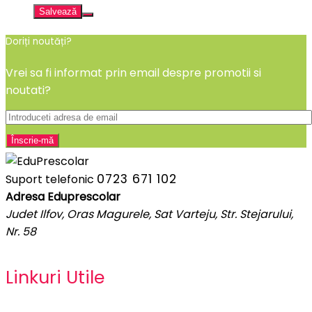
Salvează
Doriți noutăți?
Vrei sa fi informat prin email despre promotii si
noutati?
0723 671 102
Suport telefonic
Adresa Eduprescolar
Judet Ilfov, Oras Magurele, Sat Varteju, Str. Stejarului,
Nr. 58
Linkuri Utile