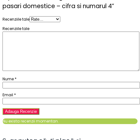
pasari domestice – cifra si numarul 4”
Recenziile tale
Recenziile tale
Nume
*
Email
*
Nu exista recenzii momentan.