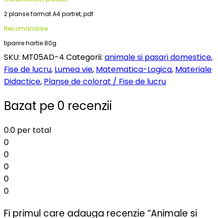
2 planse format A4 portret, pdf
Recomandare:
tiparire hartie 80g
SKU:
MT05AD-4
Categorii:
animale si pasari domestice
,
Fise de lucru
,
Lumea vie
,
Matematica-Logica
,
Materiale
Didactice
,
Planse de colorat / Fise de lucru
Bazat pe 0 recenzii
0.0
per total
0
0
0
0
0
Fi primul care adauga recenzie “Animale si