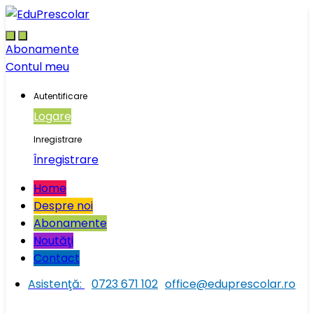
Skip
Skip
to
to
navigation
content
Abonamente
Contul meu
Autentificare
Logare
Inregistrare
Înregistrare
Home
Despre noi
Abonamente
Noutăţi
Contact
Asistenţă:
0723 671 102
office@eduprescolar.ro