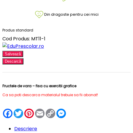
Din dragoste pentru cei mici
Produs standard
Cod Produs: MT11-1
Salvează
Descarcă
Fructele de vara – fisa cu exercitii grafice
Ca sa poti descarca materialul trebuie sa fii abonat!
Facebook
Twitter
Pinterest
Email
Copy
Messenger
Link
Descriere