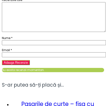
Nume
*
Email
*
Nu exista recenzii momentan.
S-ar putea să-ți placă și…
Pasarile de curte – fisa cu