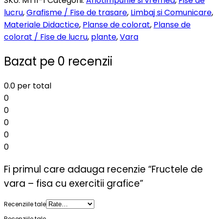
SKU:
MT11-1
Categorii:
Anotimpurile si vremea
,
Fise de
lucru
,
Grafisme / Fise de trasare
,
Limbaj si Comunicare
,
Materiale Didactice
,
Planse de colorat
,
Planse de
colorat / Fise de lucru
,
plante
,
Vara
Bazat pe 0 recenzii
0.0
per total
0
0
0
0
0
Fi primul care adauga recenzie “Fructele de
vara – fisa cu exercitii grafice”
Recenziile tale
Recenziile tale