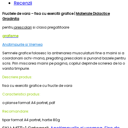
Recenzii
Fructele de vara – fisa cu exercitii grafice |
Materiale Didactice
Gradinita
pentru
prescolari
si clasa pregatitoare
grafisme
Anotimpurile si Vremea
Semnele grafice folosesc la antrenarea musculaturii fine a mainii si a
coordonarii ochi-mana, pregating prescolarii si punand bazele pentru
scris. Prin miscarea mainii pe pagina, copilul deprinde scrierea de la o
varsta timpurie.
Descriere produs:
fisa cu exercitii grafice cu fructe de vara
Caracteristici produs:
o planse format A4 portret, pdf
Recomandare:
tipar format A4 portret, hartie 80g