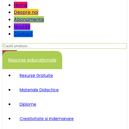
Home
Despre noi
Abonamente
Noutăţi
Contact
Caută
după:
Caută
Resurse educaţionale
Resurse Gratuite
Materiale Didactice
Diplome
Creativitate si Indemanare