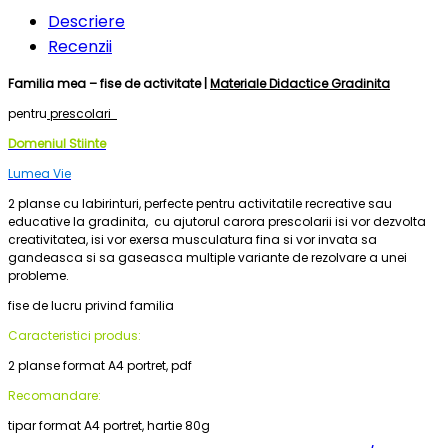
Descriere
Recenzii
Familia mea – fise de activitate |
Materiale Didactice Gradinita
pentru
prescolari
Domeniul Stiinte
Lumea Vie
2 planse cu labirinturi, perfecte pentru activitatile recreative sau
educative la gradinita, cu ajutorul carora prescolarii isi vor dezvolta
creativitatea, isi vor exersa musculatura fina si vor invata sa
gandeasca si sa gaseasca multiple variante de rezolvare a unei
probleme.
fise de lucru privind familia
Caracteristici produs:
2 planse format A4 portret, pdf
Recomandare:
tipar format A4 portret, hartie 80g