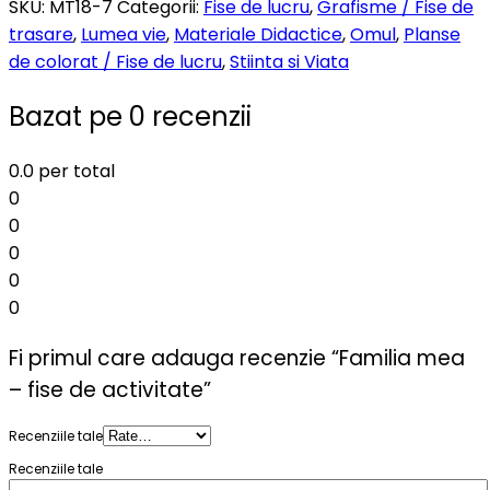
SKU:
MT18-7
Categorii:
Fise de lucru
,
Grafisme / Fise de
trasare
,
Lumea vie
,
Materiale Didactice
,
Omul
,
Planse
de colorat / Fise de lucru
,
Stiinta si Viata
Bazat pe 0 recenzii
0.0
per total
0
0
0
0
0
Fi primul care adauga recenzie “Familia mea
– fise de activitate”
Recenziile tale
Recenziile tale