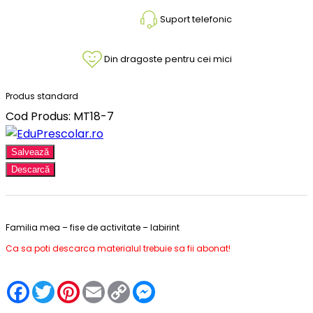
Suport telefonic
Din dragoste pentru cei mici
Produs standard
Cod Produs: MT18-7
Salvează
Descarcă
Familia mea – fise de activitate – labirint
Ca sa poti descarca materialul trebuie sa fii abonat!
Facebook
Twitter
Pinterest
Email
Copy
Messenger
Link