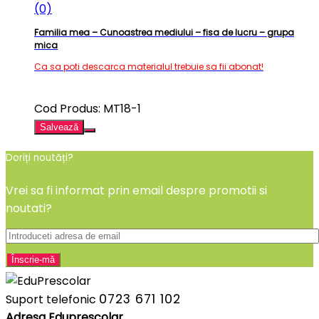
(0)
Familia mea – Cunoastrea mediului – fisa de lucru – grupa
mica
Ca sa poti descarca materialul trebuie sa fii abonat!
Cod Produs: MT18-1
Salvează
Doriți noutăți?
Vrei sa fi informat prin email despre promotii si
noutati?
0723 671 102
Suport telefonic
Adresa Eduprescolar