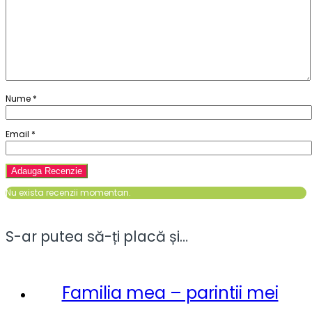
Nume
*
Email
*
Nu exista recenzii momentan.
S-ar putea să-ți placă și…
Familia mea – parintii mei