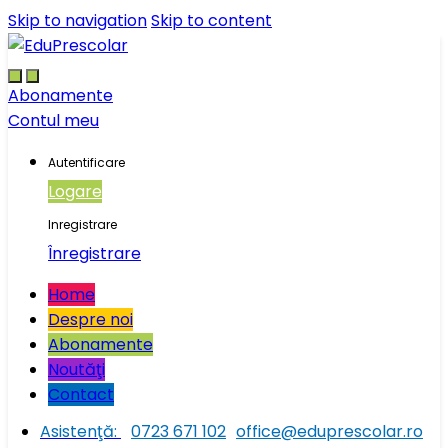
Skip to navigation
Skip to content
Abonamente
Contul meu
Autentificare
Logare
Inregistrare
Înregistrare
Home
Despre noi
Abonamente
Noutăţi
Contact
Asistenţă:
0723 671 102
office@eduprescolar.ro