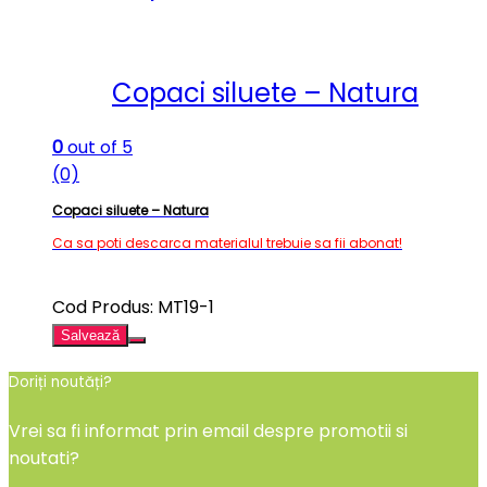
Copaci siluete – Natura
0
out of 5
(0)
Copaci siluete – Natura
Ca sa poti descarca materialul trebuie sa fii abonat!
Cod Produs: MT19-1
Salvează
Doriți noutăți?
Vrei sa fi informat prin email despre promotii si
noutati?