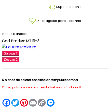
Suport telefonic
Din dragoste pentru cei mici
Produs standard
Cod Produs: MT19-3
Salvează
Descarcă
5 planse de colorat specifice anotimpului toamna
Ca sa poti descarca materialul trebuie sa fii abonat!
Facebook
Twitter
Pinterest
Email
Copy
Messenger
Link