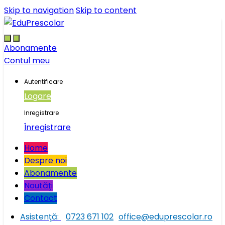
Skip to navigation
Skip to content
Abonamente
Contul meu
Autentificare
Logare
Inregistrare
Înregistrare
Home
Despre noi
Abonamente
Noutăţi
Contact
Asistenţă:
0723 671 102
office@eduprescolar.ro