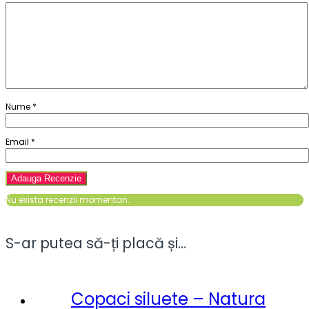
Nume
*
Email
*
Nu exista recenzii momentan.
S-ar putea să-ți placă și…
Copaci siluete – Natura