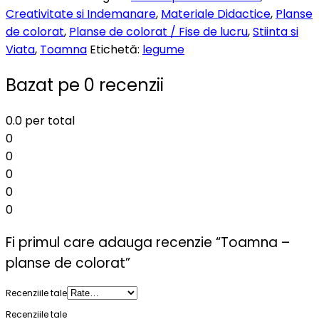
Creativitate si Indemanare
,
Materiale Didactice
,
Planse
de colorat
,
Planse de colorat / Fise de lucru
,
Stiinta si
Viata
,
Toamna
Etichetă:
legume
Bazat pe 0 recenzii
0.0
per total
0
0
0
0
0
Fi primul care adauga recenzie “Toamna –
planse de colorat”
Recenziile tale
Recenziile tale