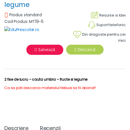
legume
Produs standard
Resurse si Idei
Cod Produs: MT19-5
Suport telefonic
Din dragoste pentru cei
mici
Salvează
Descarcă
2 fise de lucru – cauta umbra – fructe si legume
Ca sa poti descarca materialul trebuie sa fii abonat!
Descriere
Recenzii