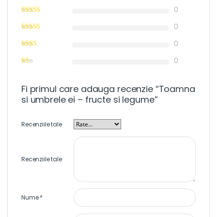
0
0
0
0
Fi primul care adauga recenzie “Toamna
si umbrele ei – fructe si legume”
Recenziile tale
Recenziile tale
Nume
*