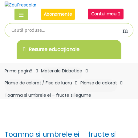
Skip
Skip
to
to
Contul meu
Abonamente
navigation
content
Caută
după:
Resurse educaţionale
Prima pagină
Materiale Didactice
Planse de colorat / Fise de lucru
Planse de colorat
Toamna si umbrele ei – fructe si legume
Toamna si umbrele ei – fructe si