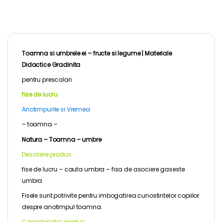
Toamna si umbrele ei – fructe si legume |
Materiale
Didactice Gradinita
pentru
prescolari
fise de lucru
Anotimpurile si Vremea
– toamna –
Natura – Toamna – umbre
Descriere produs:
fise de lucru – cauta umbra – fisa de asociere gaseste
umbra
Fisele sunt potrivite pentru imbogatirea cunostintelor copiilor
despre anotimpul toamna.
Caracteristici produs: