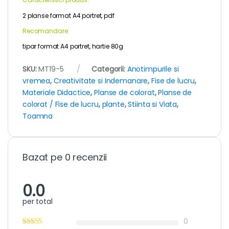
2 planse format A4 portret, pdf
Recomandare:
tipar format A4 portret, hartie 80g
SKU:
MT19-5
Categorii:
Anotimpurile si
vremea
,
Creativitate si Indemanare
,
Fise de lucru
,
Materiale Didactice
,
Planse de colorat
,
Planse de
colorat / Fise de lucru
,
plante
,
Stiinta si Viata
,
Toamna
Bazat pe 0 recenzii
0.0
per total
0