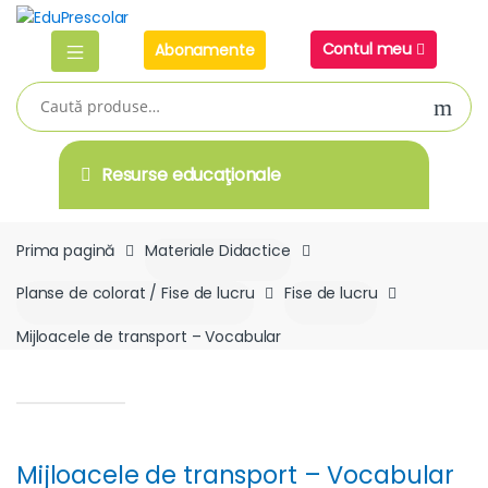
Skip
Skip
to
to
Contul meu
Abonamente
navigation
content
Caută
după:
Resurse educaţionale
Prima pagină
Materiale Didactice
Planse de colorat / Fise de lucru
Fise de lucru
Mijloacele de transport – Vocabular
Mijloacele de transport – Vocabular