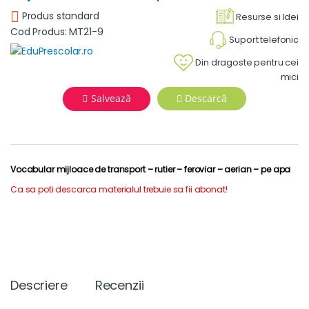
Produs standard
Resurse si Idei
Cod Produs: MT21-9
Suport telefonic
Din dragoste pentru cei
mici
Salvează
Descarcă
Vocabular mijloace de transport – rutier – feroviar – aerian – pe apa
Ca sa poti descarca materialul trebuie sa fii abonat!
Descriere
Recenzii