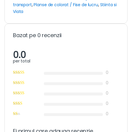
transport
,
Planse de colorat / Fise de lucru
,
Stiinta si
Viata
Bazat pe 0 recenzii
0.0
per total
0
0
0
0
0
Fi primul care adauga recenzie