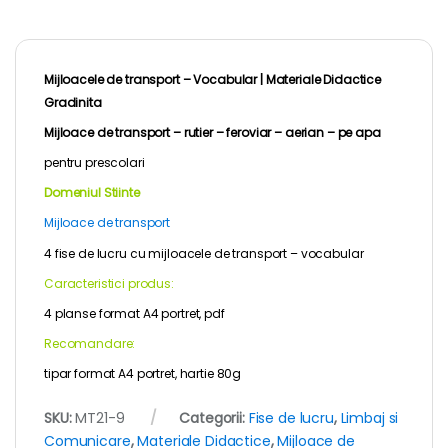
Mijloacele de transport – Vocabular |
Materiale Didactice
Gradinita
Mijloace de transport – rutier – feroviar – aerian – pe apa
pentru
prescolari
Domeniul Stiinte
Mijloace de transport
4 fise de lucru cu mijloacele de transport – vocabular
Caracteristici produs:
4 planse format A4 portret, pdf
Recomandare:
tipar format A4 portret, hartie 80g
SKU:
MT21-9
Categorii:
Fise de lucru
,
Limbaj si
Comunicare
,
Materiale Didactice
,
Mijloace de