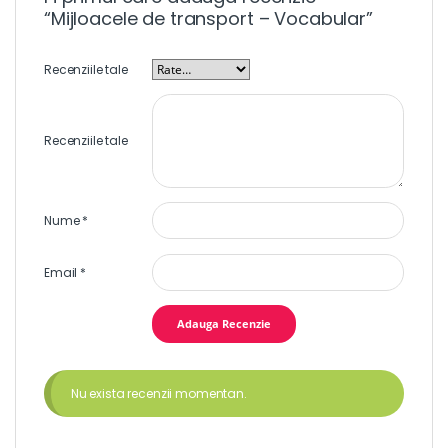
“Mijloacele de transport – Vocabular”
Recenziile tale
Recenziile tale
Nume
*
Email
*
Nu exista recenzii momentan.