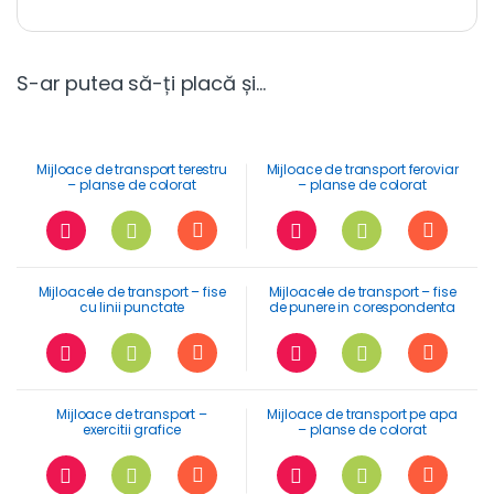
S-ar putea să-ți placă și…
Mijloace de transport terestru
Mijloace de transport feroviar
– planse de colorat
– planse de colorat
Mijloacele de transport – fise
Mijloacele de transport – fise
cu linii punctate
de punere in corespondenta
umbre
Mijloace de transport –
Mijloace de transport pe apa
exercitii grafice
– planse de colorat