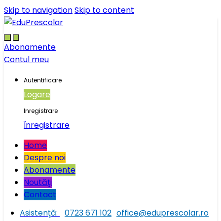
Skip to navigation
Skip to content
Abonamente
Contul meu
Autentificare
Logare
Inregistrare
Înregistrare
Home
Despre noi
Abonamente
Noutăţi
Contact
Asistenţă:
0723 671 102
office@eduprescolar.ro