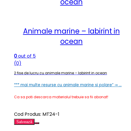
ocean
Animale marine – labirint in
ocean
0
out of 5
(0)
2 fise de lucru cu animale marine – labirint in ocean
*** mai multe resurse cu animale marine si polare” ⇒ …
Ca sa poti descarca materialul trebuie sa fii abonat!
Cod Produs: MT24-1
Salvează