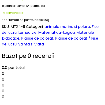
o plansa format A4 portret, pdf
Recomandare:
tipar format A4 portret, hartie 80g
SKU:
MT24-9
Categorii:
animale marine si polare
,
Fise
de lucru
,
Lumea vie
,
Matematica-Logica
,
Materiale
Didactice
,
Planse de colorat
,
Planse de colorat / Fise
de lucru
,
Stiinta si Viata
Bazat pe 0 recenzii
0.0
per total
0
0
0
0
0