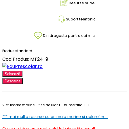
Resurse si Idei
Suport telefonic
Din dragoste pentru cei mici
Produs standard
Cod Produs: MT24-9
Salvează
Descarcă
Vietuitoare marine – fise de lucru – numeratia 1-3
*** mai multe resurse cu animale marine si polare” ⇒ …
Ca sa poti descarca materialul trebuie sa fii abonat!