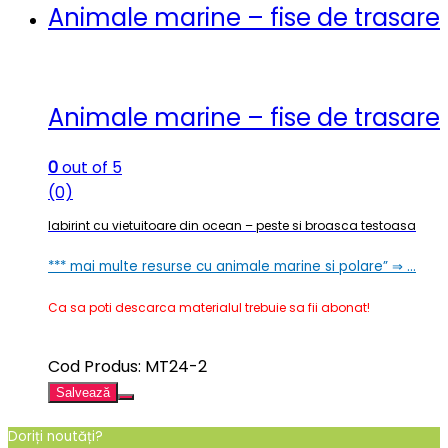
Animale marine – fise de trasare
Animale marine – fise de trasare
0
out of 5
(0)
labirint cu vietuitoare din ocean – peste si broasca testoasa
*** mai multe resurse cu animale marine si polare” ⇒ …
Ca sa poti descarca materialul trebuie sa fii abonat!
Cod Produs: MT24-2
Salvează
Doriți noutăți?