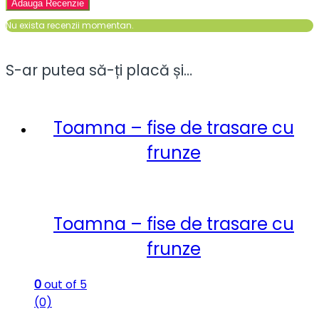
Nu exista recenzii momentan.
S-ar putea să-ți placă și…
Toamna – fise de trasare cu
frunze
Toamna – fise de trasare cu
frunze
0
out of 5
(0)