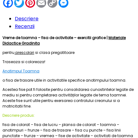
Facebook
Twitter
Pinterest
Email
Copy
Messenger
Link
Descriere
Recenzii
Vreme de toamna – fisa de activitate – exercitii grafice |
Materiale
Didactice Gradinita
pentru
prescolari
si clasa pregatitoare
Traseaza si coloreaza!
Anotimpul Toamna
o fisa de trasare utile in activitatile specifice anotimpului toamna.
Acestea fise pot fi folosite pentru consolidarea cunostintelor legate de
mediu si pentru completarea activităților legate de tema toamnei.
Aceste
fise sunt utile pentru exersarea controlului creonului si a
motricitatii fine.
Descriere produs:
fisa de colorat – fisa de lucru – plansa de colorat – toamna –
anotimpuri – frunze – fisa de trasare – fisa cu puncte – fisa linii
punctate – frunze – vremea – fise de activitate – activitati de toamna