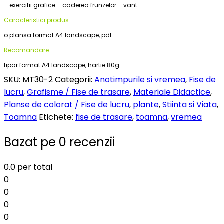
– exercitii grafice – caderea frunzelor – vant
Caracteristici produs:
o plansa format A4 landscape, pdf
Recomandare:
tipar format A4 landscape, hartie 80g
SKU:
MT30-2
Categorii:
Anotimpurile si vremea
,
Fise de
lucru
,
Grafisme / Fise de trasare
,
Materiale Didactice
,
Planse de colorat / Fise de lucru
,
plante
,
Stiinta si Viata
,
Toamna
Etichete:
fise de trasare
,
toamna
,
vremea
Bazat pe 0 recenzii
0.0
per total
0
0
0
0