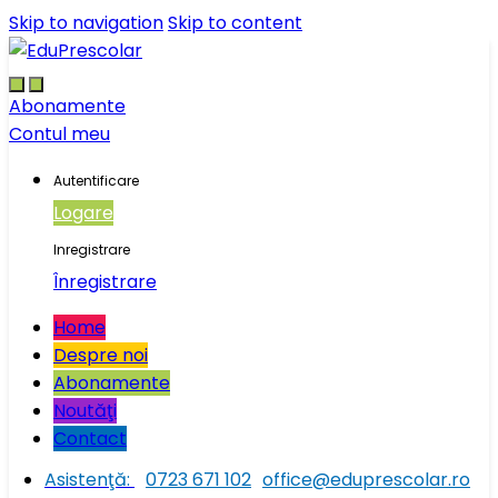
Skip to navigation
Skip to content
Abonamente
Contul meu
Autentificare
Logare
Inregistrare
Înregistrare
Home
Despre noi
Abonamente
Noutăţi
Contact
Asistenţă:
0723 671 102
office@eduprescolar.ro