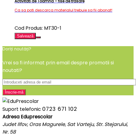
Activitati de Toamna – fise de trasare
Ca sa poti descarca materialul trebuie sa fii abonat!
Cod Produs: MT30-1
Salvează
Doriți noutăți?
Vrei sa fi informat prin email despre promotii si
noutati?
0723 671 102
Suport telefonic
Adresa Eduprescolar
Judet Ilfov, Oras Magurele, Sat Varteju, Str. Stejarului,
Nr. 58