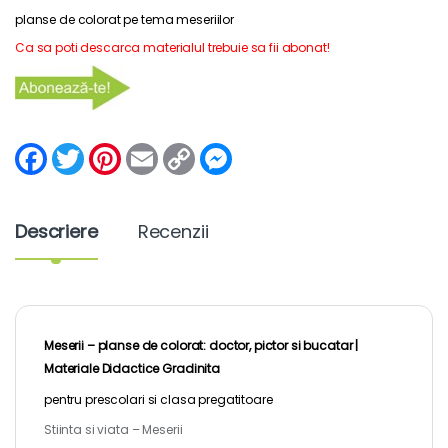
planse de colorat pe tema meseriilor
Ca sa poti descarca materialul trebuie sa fii abonat!
F
T
P
E
C
M
a
w
i
m
o
e
c
i
n
a
p
s
e
t
t
i
y
s
b
t
e
l
L
e
Descriere
Recenzii
o
e
r
i
n
o
r
e
n
g
k
s
k
e
t
r
Meserii – planse de colorat: doctor, pictor si bucatar |
Materiale Didactice Gradinita
pentru
prescolari
si clasa pregatitoare
Stiinta si viata – Meserii