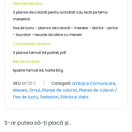
Descriere produs:
3 planse de colorat pentru activitati sau lectii pe tema
meseriilor
fise de lucru – plansa de colorat – meserie – doctor – pictor
– bucatar – resurse dicatice cu meserii
Caracteristici produs:
3 planse format A4 portret, pdf
Recomandare:
tiparire format A4, hartie 80g
SKU:
MT31-1
Categorii:
Limbaj si Comunicare
,
Meserii
,
Omul
,
Planse de colorat
,
Planse de colorat /
Fise de lucru
,
Sarbatori
,
Stiinta si Viata
S-ar putea să-ți placă și…