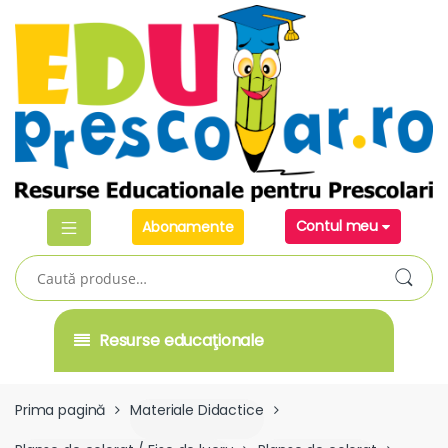
Skip
Skip
to
to
navigation
content
Contul meu
Abonamente
Caută
după:
Resurse educaţionale
Prima pagină
Materiale Didactice