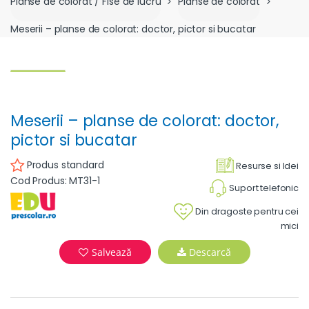
Planse de colorat / Fise de lucru
Planse de colorat
Meserii – planse de colorat: doctor, pictor si bucatar
Meserii – planse de colorat: doctor,
pictor si bucatar
Produs standard
Resurse si Idei
Cod Produs: MT31-1
Suport telefonic
Din dragoste pentru cei
mici
Salvează
Descarcă