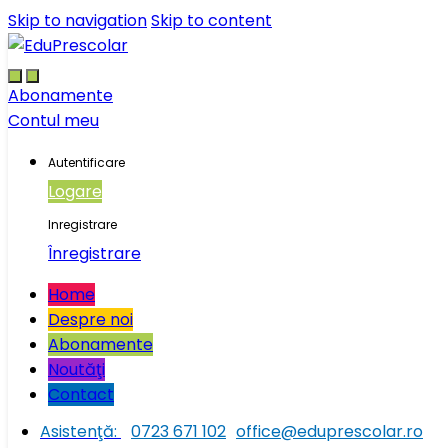
Skip to navigation
Skip to content
Abonamente
Contul meu
Autentificare
Logare
Inregistrare
Înregistrare
Home
Despre noi
Abonamente
Noutăţi
Contact
Asistenţă:
0723 671 102
office@eduprescolar.ro