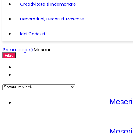
Creativitate si Indemanare
Decoratiuni, Decoruri, Mascote
Idei Cadouri
Prima pagină
Meserii
Filtre
Meserii
Meserii