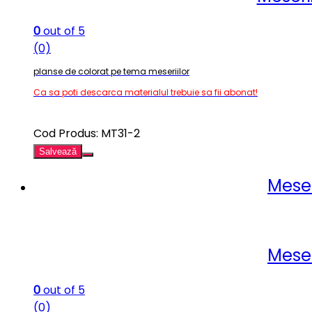
0
out of 5
(0)
planse de colorat pe tema meseriilor
Ca sa poti descarca materialul trebuie sa fii abonat!
Cod Produs: MT31-2
Salvează
Meser
Meser
0
out of 5
(0)