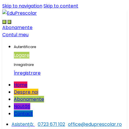
Skip to navigation
Skip to content
Abonamente
Contul meu
Autentificare
Logare
Inregistrare
Înregistrare
Home
Despre noi
Abonamente
Noutăţi
Contact
Asistenţă:
0723 671 102
office@eduprescolar.ro