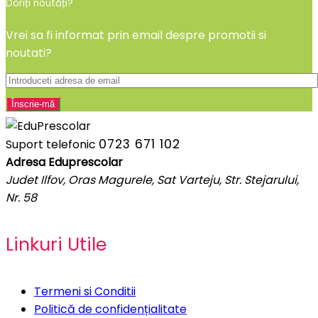
Doriți noutăți?
Vrei sa fi informat prin email despre promotii si
noutati?
0723 671 102
Suport telefonic
Adresa Eduprescolar
Judet Ilfov, Oras Magurele, Sat Varteju, Str. Stejarului,
Nr. 58
Linkuri Utile
Termeni si Conditii
Politică de confidențialitate