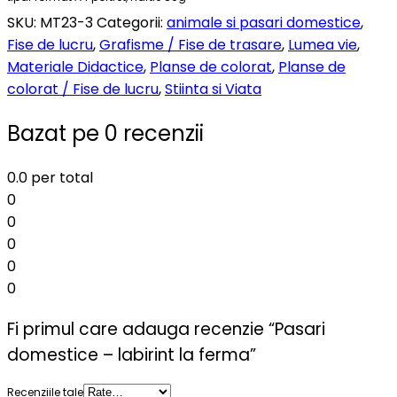
SKU:
MT23-3
Categorii:
animale si pasari domestice
,
Fise de lucru
,
Grafisme / Fise de trasare
,
Lumea vie
,
Materiale Didactice
,
Planse de colorat
,
Planse de
colorat / Fise de lucru
,
Stiinta si Viata
Bazat pe 0 recenzii
0.0
per total
0
0
0
0
0
Fi primul care adauga recenzie “Pasari
domestice – labirint la ferma”
Recenziile tale