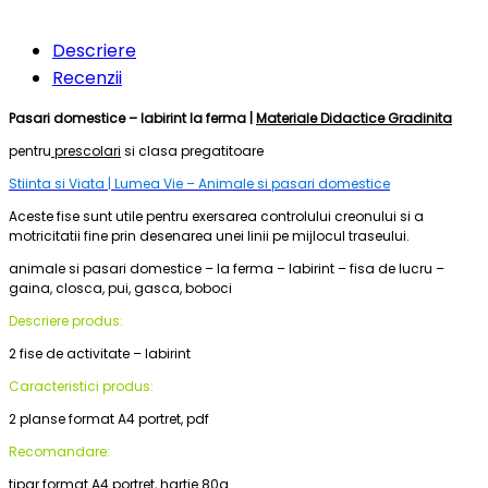
Descriere
Recenzii
Pasari domestice – labirint la ferma |
Materiale Didactice Gradinita
pentru
prescolari
si clasa pregatitoare
Stiinta si Viata | Lumea Vie – Animale si pasari domestice
Aceste fise sunt utile pentru exersarea controlului creonului si a
motricitatii fine prin desenarea unei linii pe mijlocul traseului.
animale si pasari domestice – la ferma – labirint – fisa de lucru –
gaina, closca, pui, gasca, boboci
Descriere produs:
2 fise de activitate – labirint
Caracteristici produs:
2 planse format A4 portret, pdf
Recomandare:
tipar format A4 portret, hartie 80g