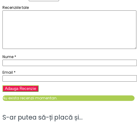
Recenziile tale
Nume
*
Email
*
Nu exista recenzii momentan.
S-ar putea să-ți placă și…