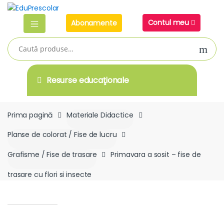
Skip
Skip
to
to
Contul meu
Abonamente
navigation
content
Caută
după:
Resurse educaţionale
Prima pagină
Materiale Didactice
Planse de colorat / Fise de lucru
Grafisme / Fise de trasare
Primavara a sosit – fise de
trasare cu flori si insecte