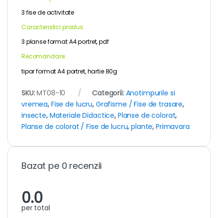
3 fise de activitate
Caracteristici produs:
3 planse format A4 portret, pdf
Recomandare:
tipar format A4 portret, hartie 80g
SKU:
MT08-10
Categorii:
Anotimpurile si
vremea
,
Fise de lucru
,
Grafisme / Fise de trasare
,
insecte
,
Materiale Didactice
,
Planse de colorat
,
Planse de colorat / Fise de lucru
,
plante
,
Primavara
Bazat pe 0 recenzii
0.0
per total