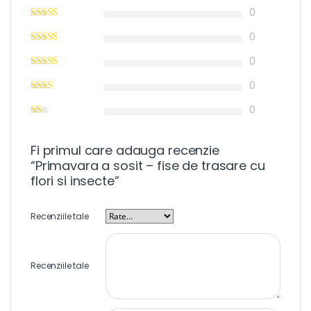
0
0
0
0
0
Fi primul care adauga recenzie
“Primavara a sosit – fise de trasare cu
flori si insecte”
Recenziile tale
Recenziile tale