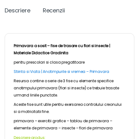
Descriere
Recenzii
Primavara a sosit – fise de trasare cu flori si insecte |
Materiale Didactice Gradinita
pentru
prescolari
si clasa pregatitoare
Stiinta si Viata | Anotimpurile si vremea – Primavara
Resursa contine o serie de 3 fise cu elemente specifice
anotimpului primavara (flori si insecte) ce trebuie trasate
urmand liniile punctate.
Aceste fise sunt utile pentru exersarea controlului creonului
si a motricitatii fine.
primavara – exercitii grafice – tablou de primavara –
elemente de primavara – insecte – flori de primavara
Descriere produs: