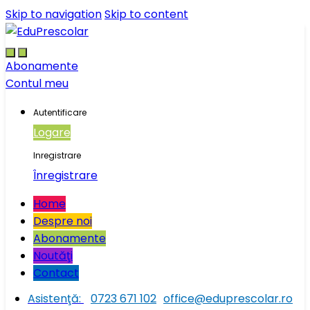
Skip to navigation
Skip to content
Abonamente
Contul meu
Autentificare
Logare
Inregistrare
Înregistrare
Home
Despre noi
Abonamente
Noutăţi
Contact
Asistenţă:
0723 671 102
office@eduprescolar.ro