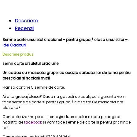
Descriere
Recenzii
Semne carte ursuletul craciunel – pentru grupa / clasa ursuletilor –
Idei Cadouri
Descriere produs:
semn carte ursuletul craciunel
Un cadou cu mascota grupei cu ocazia sarbatorilor de iarna pentru
prescolari si scolarii mici!
Plansa contine 5 semne de carte.
Ai alta grupa/clasa? Daca nu gasesti ce cauti, cu siguranta vom
face semne de carte si pentru grupa / clasa ta! Ce mascota are
clasa ta?
Contacteaza-ne pe asistenta@eduprescolar.ro sau pe pagina
noastra de
facebook
si vom face semne de carte si pentru prichindeii
tai!
Contacteaza-ne la tel: 0728 481 364.