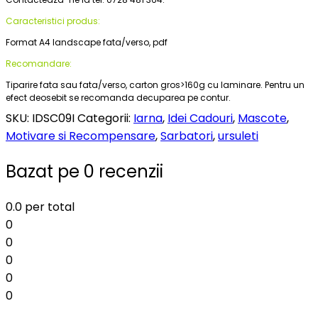
Caracteristici produs:
Format A4 landscape fata/verso, pdf
Recomandare:
Tiparire fata sau fata/verso, carton gros>160g cu laminare. Pentru un
efect deosebit se recomanda decuparea pe contur.
SKU:
IDSC09I
Categorii:
Iarna
,
Idei Cadouri
,
Mascote
,
Motivare si Recompensare
,
Sarbatori
,
ursuleti
Bazat pe 0 recenzii
0.0
per total
0
0
0
0
0