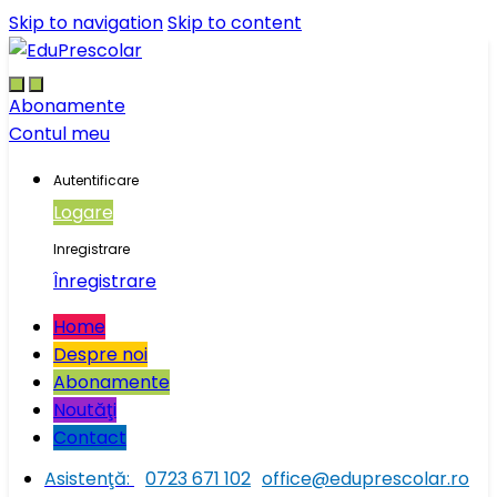
Skip to navigation
Skip to content
Abonamente
Contul meu
Autentificare
Logare
Inregistrare
Înregistrare
Home
Despre noi
Abonamente
Noutăţi
Contact
Asistenţă:
0723 671 102
office@eduprescolar.ro