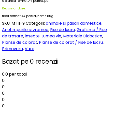
o plansa format A4 portret, pdf
Recomandare:
tipar format A4 portret, hartie 80g
SKU:
MT11-9
Categorii:
animale si pasari domestice
,
Anotimpurile si vremea
,
Fise de lucru
,
Grafisme / Fise
de trasare
,
insecte
,
Lumea vie
,
Materiale Didactice
,
Planse de colorat
,
Planse de colorat / Fise de lucru
,
Primavara
,
Vara
Bazat pe 0 recenzii
0.0
per total
0
0
0
0
0