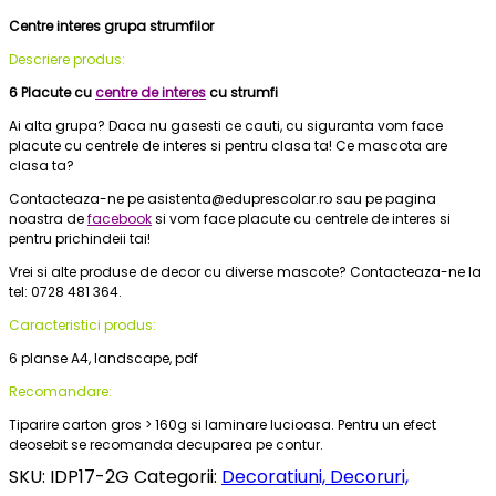
Centre interes grupa strumfilor
Descriere produs:
6 Placute cu
centre de interes
cu strumfi
Ai alta grupa? Daca nu gasesti ce cauti, cu siguranta vom face
placute cu centrele de interes si pentru clasa ta! Ce mascota are
clasa ta?
Contacteaza-ne pe asistenta@eduprescolar.ro sau pe pagina
noastra de
facebook
si vom face placute cu centrele de interes si
pentru prichindeii tai!
Vrei si alte produse de decor cu diverse mascote? Contacteaza-ne la
tel: 0728 481 364.
Caracteristici produs:
6 planse A4, landscape, pdf
Recomandare:
Tiparire carton gros > 160g si laminare lucioasa. Pentru un efect
deosebit se recomanda decuparea pe contur.
SKU:
IDP17-2G
Categorii:
Decoratiuni, Decoruri,