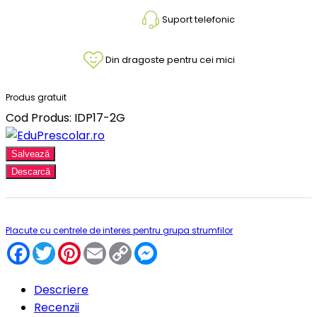
Suport telefonic
Din dragoste pentru cei mici
Produs gratuit
Cod Produs: IDP17-2G
Salvează
Descarcă
Placute cu centrele de interes pentru grupa strumfilor
Facebook
Twitter
Pinterest
Email
Copy
Messenger
Link
Descriere
Recenzii