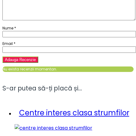
Nume
*
Email
*
Nu exista recenzii momentan.
S-ar putea să-ți placă și…
Centre interes clasa strumfilor