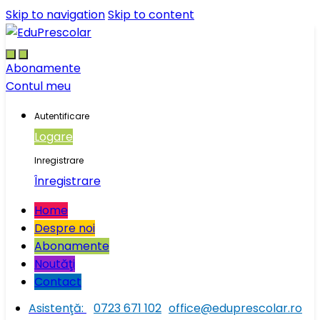
Skip to navigation
Skip to content
Abonamente
Contul meu
Autentificare
Logare
Inregistrare
Înregistrare
Home
Despre noi
Abonamente
Noutăţi
Contact
Asistenţă:
0723 671 102
office@eduprescolar.ro