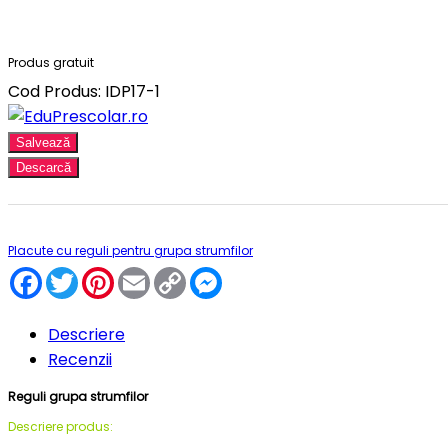
Produs gratuit
Cod Produs: IDP17-1
Salvează
Descarcă
Placute cu reguli pentru grupa strumfilor
Facebook
Twitter
Pinterest
Email
Copy
Messenger
Link
Descriere
Recenzii
Reguli grupa strumfilor
Descriere produs: