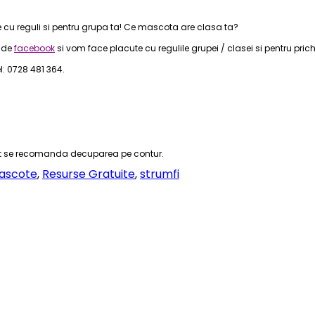
 cu reguli si pentru grupa ta! Ce mascota are clasa ta?
 de
facebook
si vom face placute cu regulile grupei / clasei si pentru prichi
: 0728 481 364.
ebit se recomanda decuparea pe contur.
ascote
,
Resurse Gratuite
,
strumfi