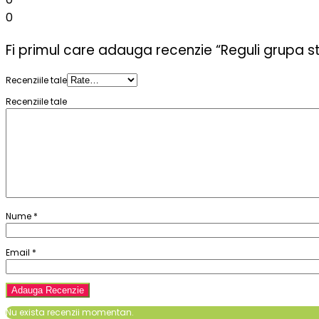
0
Fi primul care adauga recenzie “Reguli grupa st
Recenziile tale
Recenziile tale
Nume
*
Email
*
Nu exista recenzii momentan.