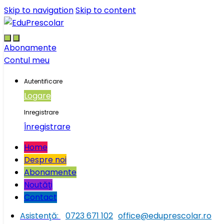
Skip to navigation
Skip to content
Abonamente
Contul meu
Autentificare
Logare
Inregistrare
Înregistrare
Home
Despre noi
Abonamente
Noutăţi
Contact
Asistenţă:
0723 671 102
office@eduprescolar.ro