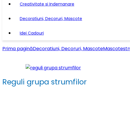
Creativitate si Indemanare
Decoratiuni, Decoruri, Mascote
Idei Cadouri
Prima pagină
Decoratiuni, Decoruri, Mascote
Mascote
str
Reguli grupa strumfilor