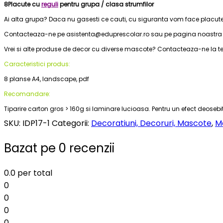
8Placute cu
reguli
pentru grupa / clasa strumfilor
Ai alta grupa? Daca nu gasesti ce cauti, cu siguranta vom face placute
Contacteaza-ne pe asistenta@eduprescolar.ro sau pe pagina noastra
Vrei si alte produse de decor cu diverse mascote? Contacteaza-ne la tel
Caracteristici produs:
8 planse A4, landscape, pdf
Recomandare:
Tiparire carton gros > 160g si laminare lucioasa. Pentru un efect deos
SKU:
IDP17-1
Categorii:
Decoratiuni, Decoruri, Mascote
,
M
Bazat pe 0 recenzii
0.0
per total
0
0
0
0