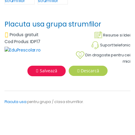
Placuta usa grupa strumfilor
Produs gratuit
Resurse si Idei
Cod Produs: IDP17
Suport telefonic
Din dragoste pentru cei
mici
Salvează
Descarcă
Placuta usa
pentru grupa / clasa strumfilor.