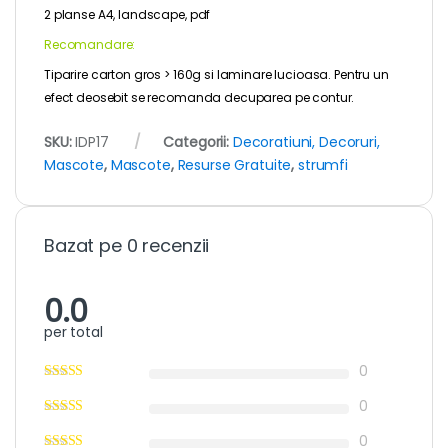
2 planse A4, landscape, pdf
Recomandare:
Tiparire carton gros > 160g si laminare lucioasa. Pentru un
efect deosebit se recomanda decuparea pe contur.
SKU:
IDP17
Categorii:
Decoratiuni, Decoruri,
Mascote
,
Mascote
,
Resurse Gratuite
,
strumfi
Bazat pe 0 recenzii
0.0
per total
0
0
0