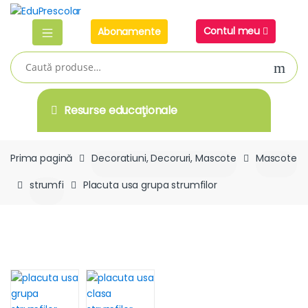
Skip
Skip
to
to
Contul meu
Abonamente
navigation
content
Caută
după:
Resurse educaţionale
Prima pagină
Decoratiuni, Decoruri, Mascote
Mascote
strumfi
Placuta usa grupa strumfilor