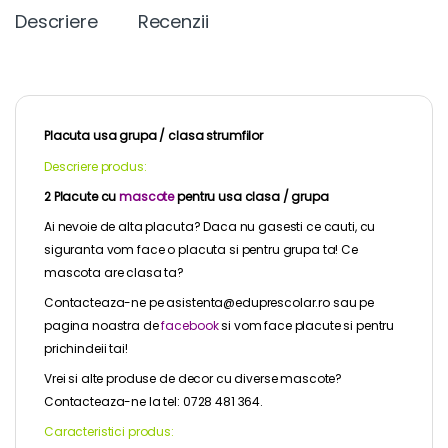
Descriere
Recenzii
Placuta usa grupa / clasa strumfilor
Descriere produs:
2 Placute cu
mascote
pentru usa clasa / grupa
Ai nevoie de alta placuta? Daca nu gasesti ce cauti, cu
siguranta vom face o placuta si pentru grupa ta! Ce
mascota are clasa ta?
Contacteaza-ne pe asistenta@eduprescolar.ro sau pe
pagina noastra de
facebook
si vom face placute si pentru
prichindeii tai!
Vrei si alte produse de decor cu diverse mascote?
Contacteaza-ne la tel: 0728 481 364.
Caracteristici produs: