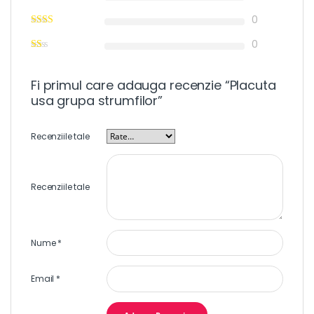
0
0
Fi primul care adauga recenzie “Placuta
usa grupa strumfilor”
Recenziile tale
Recenziile tale
Nume
*
Email
*