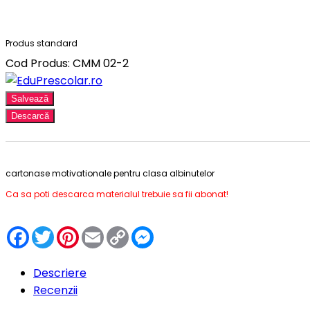
Produs standard
Cod Produs: CMM 02-2
Salvează
Descarcă
cartonase motivationale pentru clasa albinutelor
Ca sa poti descarca materialul trebuie sa fii abonat!
Facebook
Twitter
Pinterest
Email
Copy
Messenger
Link
Descriere
Recenzii