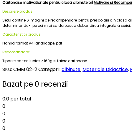
Cartonase motivationale pentru clasa albinutelor|
Motivare si Recompe
Descriere produs:
Setul contine 6 imagini de recompensare pentru prescolarii din clasa alb
determinandu-i pe cei mici sa doreasca dobandirea integrala a seriei, dev
Caracteristici produs:
Plansa format A4 landscape, pdf
Recomandare:
Tiparire carton lucios > 160g si taiere cartonase
SKU:
CMM 02-2
Categorii:
albinute
,
Materiale Didactice
,
Bazat pe 0 recenzii
0.0
per total
0
0
0
0