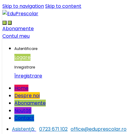
Skip to navigation
Skip to content
Abonamente
Contul meu
Autentificare
Logare
Inregistrare
Înregistrare
Home
Despre noi
Abonamente
Noutăţi
Contact
Asistenţă:
0723 671 102
office@eduprescolar.ro