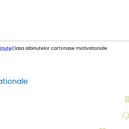
inute
Clasa albinutelor cartonase motivationale
ationale