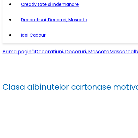
Creativitate si Indemanare
Decoratiuni, Decoruri, Mascote
Idei Cadouri
Prima pagină
Decoratiuni, Decoruri, Mascote
Mascote
alb
Clasa albinutelor cartonase motiv