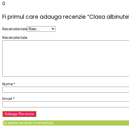
0
Fi primul care adauga recenzie “Clasa albinut
Recenziile tale
Recenziile tale
Nume
*
Email
*
Nu exista recenzii momentan.