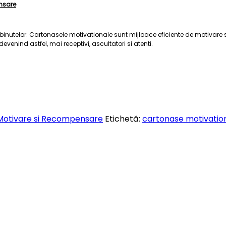
nsare
inutelor. Cartonasele motivationale sunt mijloace eficiente de motivare si
enind astfel, mai receptivi, ascultatori si atenti.
Motivare si Recompensare
Etichetă:
cartonase motivatio