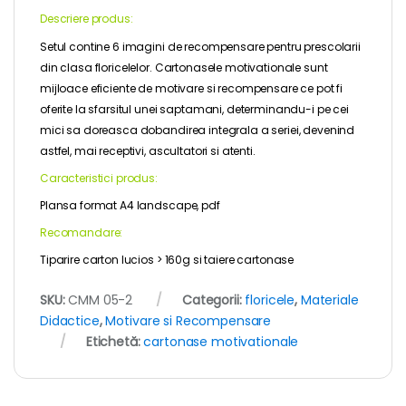
Descriere produs:
Setul contine 6 imagini de recompensare pentru prescolarii
din clasa floricelelor. Cartonasele motivationale sunt
mijloace eficiente de motivare si recompensare ce pot fi
oferite la sfarsitul unei saptamani, determinandu-i pe cei
mici sa doreasca dobandirea integrala a seriei, devenind
astfel, mai receptivi, ascultatori si atenti.
Caracteristici produs:
Plansa format A4 landscape, pdf
Recomandare:
Tiparire carton lucios > 160g si taiere cartonase
SKU:
CMM 05-2
Categorii:
floricele
,
Materiale
Didactice
,
Motivare si Recompensare
Etichetă:
cartonase motivationale