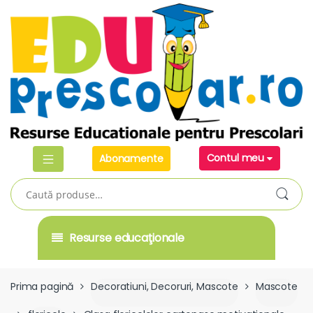
Skip
Skip
to
to
navigation
content
Contul meu
Abonamente
Caută
după:
Resurse educaţionale
Prima pagină
Decoratiuni, Decoruri, Mascote
Mascote