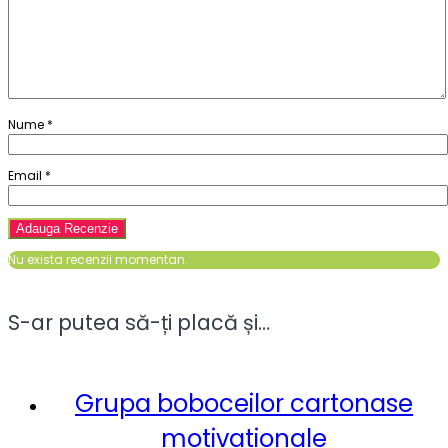
Nume
*
Email
*
Nu exista recenzii momentan.
S-ar putea să-ți placă și…
Grupa boboceilor cartonase
motivationale