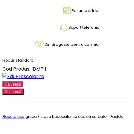
Resurse si Idei
Suport telefonic
Din dragoste pentru cei mici
Produs standard
Cod Produs: IDMP11
Salvează
Descarcă
Placuta usa
grupa / clasa boboceilor cu ocazia sarbatorii Pastelui.