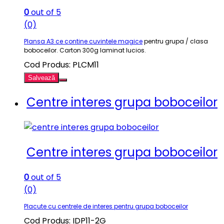
0
out of 5
(0)
Plansa A3 ce contine cuvintele magice
pentru grupa / clasa
boboceilor. Carton 300g laminat lucios.
Cod Produs: PLCM11
Salvează
Centre interes grupa boboceilor
Centre interes grupa boboceilor
0
out of 5
(0)
Placute cu centrele de interes pentru grupa boboceilor
Cod Produs: IDP11-2G