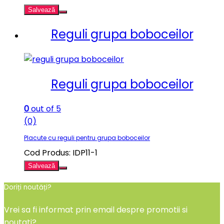
Salvează
Reguli grupa boboceilor
Reguli grupa boboceilor
0
out of 5
(0)
Placute cu reguli pentru grupa boboceilor
Cod Produs: IDP11-1
Salvează
Doriți noutăți?
Vrei sa fi informat prin email despre promotii si
noutati?