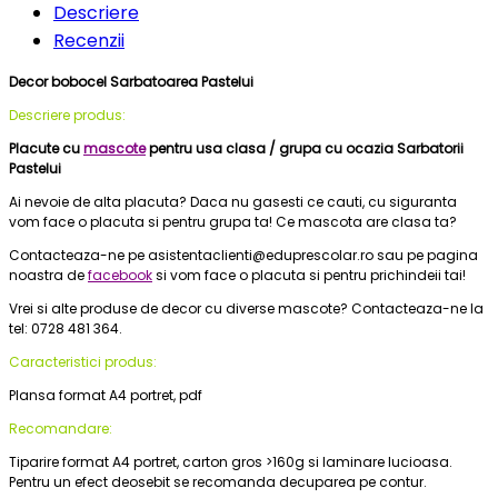
Descriere
Recenzii
Decor bobocel Sarbatoarea Pastelui
Descriere produs:
Placute cu
mascote
pentru usa clasa / grupa cu ocazia Sarbatorii
Pastelui
Ai nevoie de alta placuta? Daca nu gasesti ce cauti, cu siguranta
vom face o placuta si pentru grupa ta! Ce mascota are clasa ta?
Contacteaza-ne pe asistentaclienti@eduprescolar.ro sau pe pagina
noastra de
facebook
si vom face o placuta si pentru prichindeii tai!
Vrei si alte produse de decor cu diverse mascote? Contacteaza-ne la
tel: 0728 481 364.
Caracteristici produs:
Plansa format A4 portret, pdf
Recomandare:
Tiparire format A4 portret, carton gros >160g si laminare lucioasa.
Pentru un efect deosebit se recomanda decuparea pe contur.