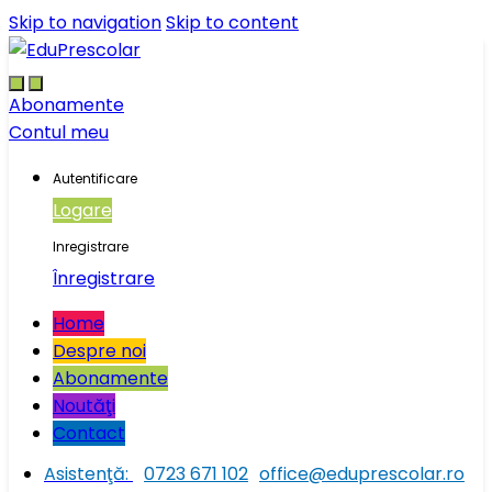
Skip to navigation
Skip to content
Abonamente
Contul meu
Autentificare
Logare
Inregistrare
Înregistrare
Home
Despre noi
Abonamente
Noutăţi
Contact
Asistenţă:
0723 671 102
office@eduprescolar.ro