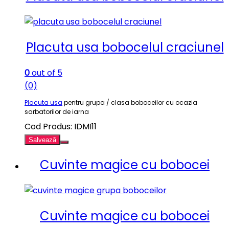
Placuta usa bobocelul craciunel
0
out of 5
(0)
Placuta usa
pentru grupa / clasa boboceilor cu ocazia
sarbatorilor de iarna
Cod Produs: IDMI11
Salvează
Cuvinte magice cu bobocei
Cuvinte magice cu bobocei