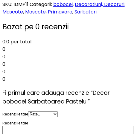
SKU:
IDMP11
Categorii:
bobocei
,
Decoratiuni, Decoruri,
Mascote
,
Mascote
,
Primavara
,
Sarbatori
Bazat pe 0 recenzii
0.0
per total
0
0
0
0
0
Fi primul care adauga recenzie “Decor
bobocel Sarbatoarea Pastelui”
Recenziile tale
Recenziile tale