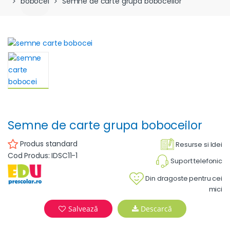
bobocei
Semne de carte grupa boboceilor
Semne de carte grupa boboceilor
Produs standard
Resurse si Idei
Cod Produs: IDSC11-1
Suport telefonic
Din dragoste pentru cei
mici
Salvează
Descarcă