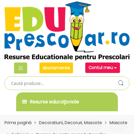
Skip
Skip
to
to
navigation
content
Contul meu
Abonamente
Caută
după:
Resurse educaţionale
Prima pagină
Decoratiuni, Decoruri, Mascote
Mascote