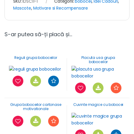
SKU:
IDSC11-1
Categorii:
bobocei
,
Idei Cadouri
,
Mascote
,
Motivare si Recompensare
S-ar putea să-ți placă și…
Reguli grupa boboceilor
Placuta usa grupa
boboceilor
Grupa boboceilor cartonase
Cuvinte magice cu bobocei
motivationale