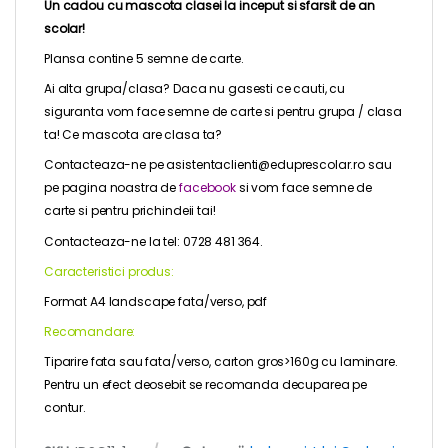
Un cadou cu mascota clasei la inceput si sfarsit de an
scolar!
Plansa contine 5 semne de carte.
Ai alta grupa/clasa? Daca nu gasesti ce cauti, cu
siguranta vom face semne de carte si pentru grupa / clasa
ta! Ce mascota are clasa ta?
Contacteaza-ne pe asistentaclienti@eduprescolar.ro sau
pe pagina noastra de
facebook
si vom face semne de
carte si pentru prichindeii tai!
Contacteaza-ne la tel: 0728 481 364.
Caracteristici produs:
Format A4 landscape fata/verso, pdf
Recomandare:
Tiparire fata sau fata/verso, carton gros>160g cu laminare.
Pentru un efect deosebit se recomanda decuparea pe
contur.