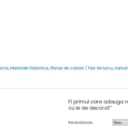
Iarna
,
Materiale Didactice
,
Planse de colorat / Fise de lucru
,
Sarbat
Fi primul care adauga r
cu ie de decorat”
Recenziile tale