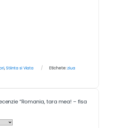
ori
,
Stiinta si Viata
Etichete:
ziua
ecenzie “Romania, tara mea! – fisa