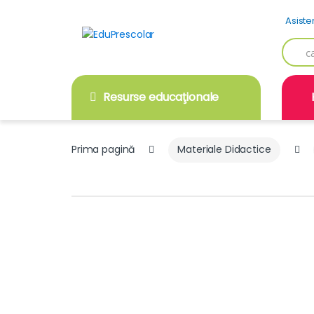
Skip
Skip
Asiste
to
to
navigation
content
Searc
for:
Resurse educaţionale
Prima pagină
Materiale Didactice