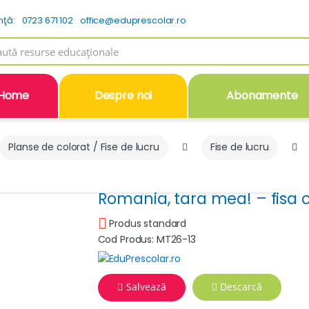
nţă:
0723 671 102
office@eduprescolar.ro
h
Home
Despre noi
Abonamente
Planse de colorat / Fise de lucru
Fise de lucru
Romania, tara mea! – fisa 
Produs standard
Cod Produs: MT26-13
Salvează
Descarcă