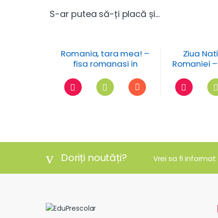
S-ar putea să-ți placă și…
Romania, tara mea! –
Ziua Nat
fisa romanasi in
Romaniei –
costume polulare
col
Doriți noutăți?
Vrei sa fi informat