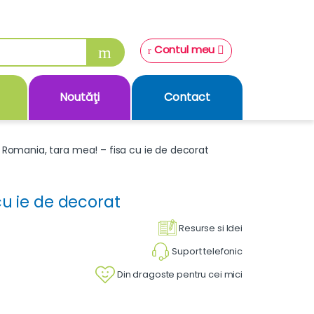
Contul meu
Noutăţi
Contact
Romania, tara mea! – fisa cu ie de decorat
cu ie de decorat
Resurse si Idei
Suport telefonic
Din dragoste pentru cei mici