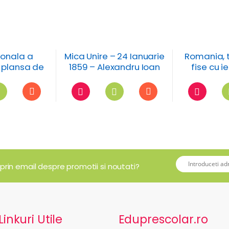
ionala a
Mica Unire – 24 Ianuarie
Romania, 
 plansa de
1859 – Alexandru Ioan
fise cu i
orat
Cuza
 prin email despre promotii si noutati?
Linkuri Utile
Eduprescolar.ro