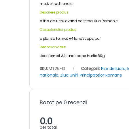
motive traditionale
Descriere produs:
o fisa de lucru avand ca tema ziua Romaniei
Caracteristici produs:
o plansa format A4 landscape, pdf
Recomandare:
tipar format A4 landscape, hartie 80g
SKU:
MT26-13
Categorii:
Fise de lucru
,
nationala
,
Ziua Unirii Principatelor Romane
Bazat pe 0 recenzii
0.0
per total