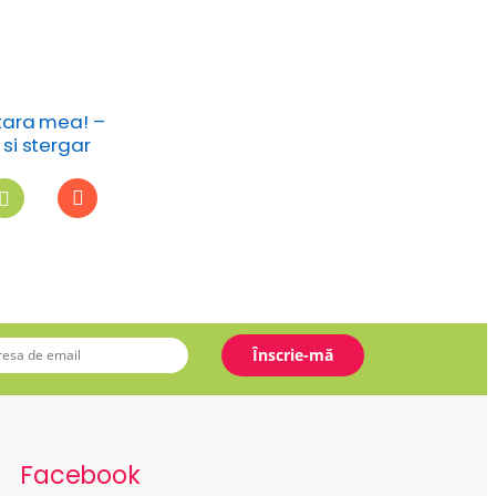
tara mea! –
e si stergar
Facebook