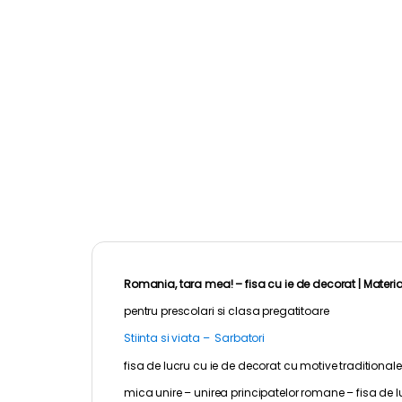
Romania, tara mea! – fisa cu ie de decorat |
Materia
pentru
prescolari
si clasa pregatitoare
Stiinta si viata – Sarbatori
fisa de lucru cu ie de decorat cu motive traditional
mica unire – unirea principatelor romane – fisa de 