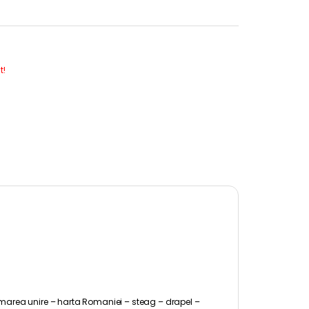
t!
– marea unire – harta Romaniei – steag – drapel –