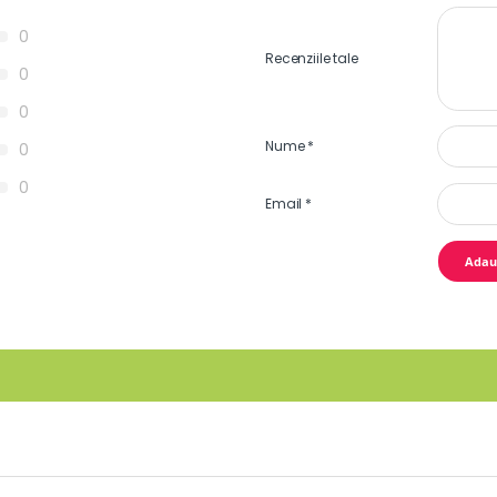
0
Recenziile tale
0
0
Nume
*
0
0
Email
*