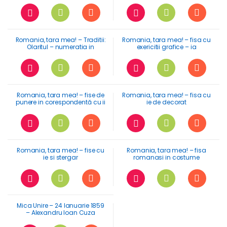
Romania, tara mea! – Traditii:
Romania, tara mea! – fisa cu
Olaritul – numeratia in
exericitii grafice – ia
concentrul 0-10
romaneasca
Romania, tara mea! – fise de
Romania, tara mea! – fisa cu
punere in corespondentă cu ii
ie de decorat
Romania, tara mea! – fise cu
Romania, tara mea! – fisa
ie si stergar
romanasi in costume
polulare
Mica Unire – 24 Ianuarie 1859
– Alexandru Ioan Cuza