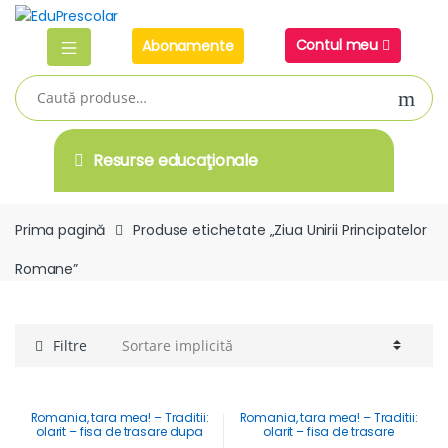
Skip
Skip
to
to
Contul meu
Abonamente
navigation
content
Caută
după:
Resurse educaţionale
Prima pagină
Produse etichetate „Ziua Unirii Principatelor
Romane”
Filtre
Romania, tara mea! – Traditii:
Romania, tara mea! – Traditii:
olarit – fisa de trasare dupa
olarit – fisa de trasare
contur