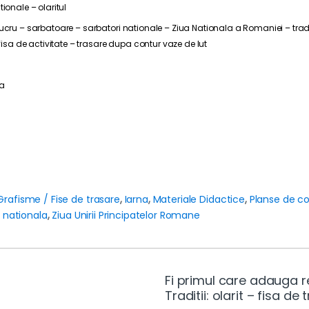
ionale – olaritul
lucru – sarbatoare – sarbatori nationale – Ziua Nationala a Romaniei – trad
 fisa de activitate – trasare dupa contur vaze de lut
ia
Grafisme / Fise de trasare
,
Iarna
,
Materiale Didactice
,
Planse de co
a nationala
,
Ziua Unirii Principatelor Romane
Fi primul care adauga 
Traditii: olarit – fisa d