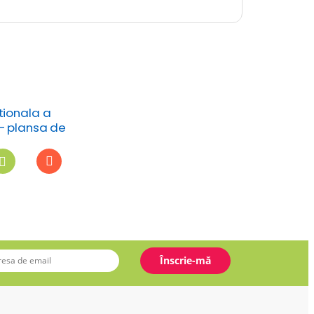
tionala a
– plansa de
orat