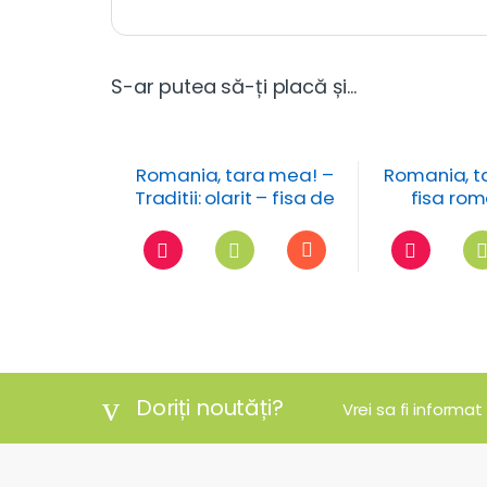
S-ar putea să-ți placă și…
Romania, tara mea! –
Romania, t
Traditii: olarit – fisa de
fisa rom
trasare
costume 
Doriți noutăți?
Vrei sa fi informat