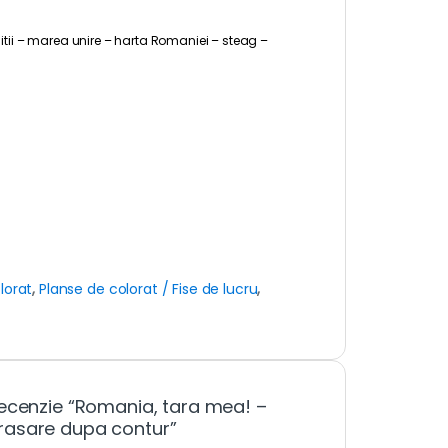
itii – marea unire – harta Romaniei – steag –
lorat
,
Planse de colorat / Fise de lucru
,
recenzie “Romania, tara mea! –
e trasare dupa contur”