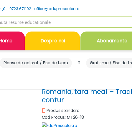
nţă:
0723 671 102
office@eduprescolar.ro
h
Home
Despre noi
Abonamente
Planse de colorat / Fise de lucru
Grafisme / Fise de t
Romania, tara mea! – Traditi
contur
Produs standard
Cod Produs: MT26-18