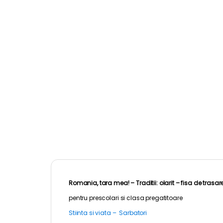
Romania, tara mea! – Traditii: olarit – fisa de trasa
pentru
prescolari
si clasa pregatitoare
Stiinta si viata – Sarbatori