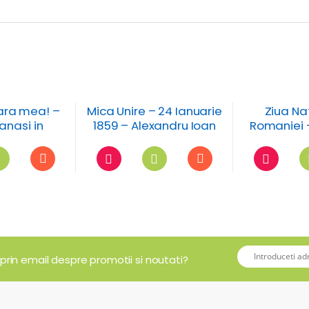
ara mea! –
Mica Unire – 24 Ianuarie
Ziua Na
anasi in
1859 – Alexandru Ioan
Romaniei 
polulare
Cuza
col
 prin email despre promotii si noutati?