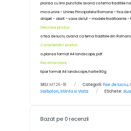
plansa cu linii punctate avand ca tema traditiile nat
mica unire – Unirea Principatelor Romane – fisa de 
drapel – olarit – vase de lut – modele traditioanle –
Descriere produs:
o fisa de lucru avand ca tema traditiile din Roman
Caracteristici produs:
o plansa format A4 landscape, pdf
Recomandare:
tipar format A4 landscape, hartie 80g
SKU:
MT26-18
Categorii:
Fise de lucru
,
Sarbatori
,
Stiinta si Viata
Etichete:
ziu
Bazat pe 0 recenzii