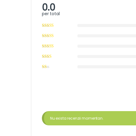
0.0
per total
Nu exista recenzii momentan.