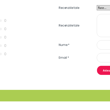
Recenziile tale
0
Recenziile tale
0
0
Nume
*
0
0
Email
*