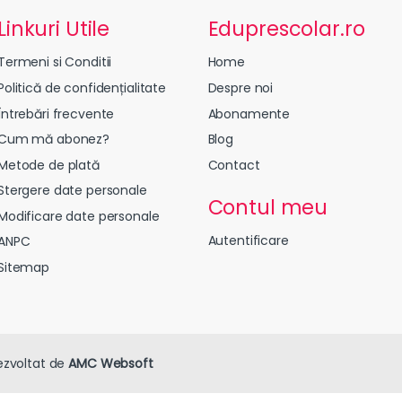
Linkuri Utile
Eduprescolar.ro
Termeni si Conditii
Home
Politică de confidențialitate
Despre noi
Întrebări frecvente
Abonamente
Cum mă abonez?
Blog
Metode de plată
Contact
Stergere date personale
Contul meu
Modificare date personale
Autentificare
ANPC
Sitemap
ezvoltat de
AMC Websoft