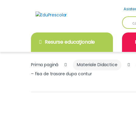
Skip
Skip
Asiste
to
to
navigation
content
Searc
for:
Resurse educaţionale
Prima pagină
Materiale Didactice
– fisa de trasare dupa contur