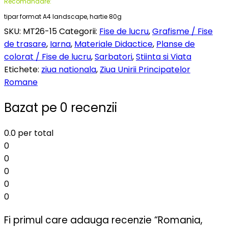
Recomandare:
tipar format A4 landscape, hartie 80g
SKU:
MT26-15
Categorii:
Fise de lucru
,
Grafisme / Fise
de trasare
,
Iarna
,
Materiale Didactice
,
Planse de
colorat / Fise de lucru
,
Sarbatori
,
Stiinta si Viata
Etichete:
ziua nationala
,
Ziua Unirii Principatelor
Romane
Bazat pe 0 recenzii
0.0
per total
0
0
0
0
0
Fi primul care adauga recenzie “Romania,