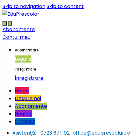
Skip to navigation
Skip to content
Abonamente
Contul meu
Autentificare
Logare
Inregistrare
Înregistrare
Home
Despre noi
Abonamente
Noutăţi
Contact
Asistenţă:
0723 671 102
office@eduprescolar.ro