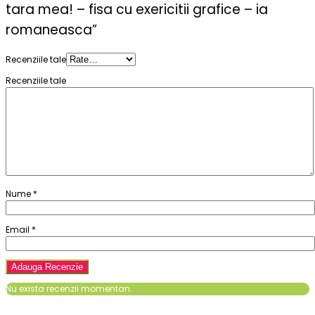
tara mea! – fisa cu exericitii grafice – ia
romaneasca”
Recenziile tale
Recenziile tale
Nume
*
Email
*
Nu exista recenzii momentan.