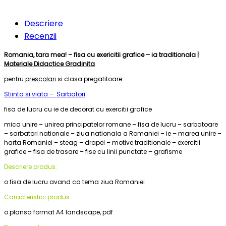
Descriere
Recenzii
Romania, tara mea! – fisa cu exericitii grafice – ia traditionala |
Materiale Didactice Gradinita
pentru
prescolari
si clasa pregatitoare
Stiinta si viata – Sarbatori
fisa de lucru cu ie de decorat cu exercitii grafice
mica unire – unirea principatelor romane – fisa de lucru – sarbatoare
– sarbatori nationale – ziua nationala a Romaniei – ie – marea unire –
harta Romaniei – steag – drapel – motive traditionale – exercitii
grafice – fisa de trasare – fise cu linii punctate – grafisme
Descriere produs:
o fisa de lucru avand ca tema ziua Romaniei
Caracteristici produs:
o plansa format A4 landscape, pdf