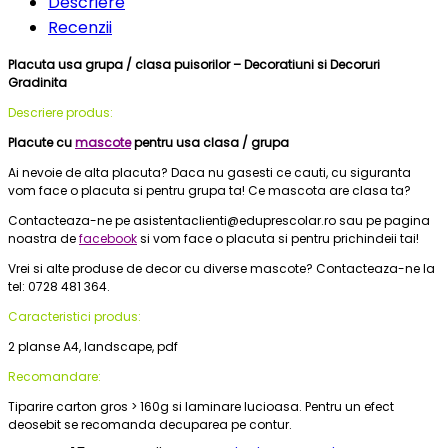
Descriere
Recenzii
Placuta usa grupa / clasa puisorilor – Decoratiuni si Decoruri
Gradinita
Descriere produs:
Placute cu
mascote
pentru usa clasa / grupa
Ai nevoie de alta placuta? Daca nu gasesti ce cauti, cu siguranta
vom face o placuta si pentru grupa ta! Ce mascota are clasa ta?
Contacteaza-ne pe asistentaclienti@eduprescolar.ro sau pe pagina
noastra de
facebook
si vom face o placuta si pentru prichindeii tai!
Vrei si alte produse de decor cu diverse mascote? Contacteaza-ne la
tel: 0728 481 364.
Caracteristici produs:
2 planse A4, landscape, pdf
Recomandare:
Tiparire carton gros > 160g si laminare lucioasa. Pentru un efect
deosebit se recomanda decuparea pe contur.