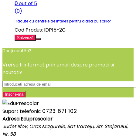
0
out of 5
(0)
Placute cu centrele de interes pentru clasa puisorilor
Cod Produs: IDP15-2C
Salvează
Doriți noutăți?
Vrei sa fi informat prin email despre promotii si
noutati?
0723 671 102
Suport telefonic
Adresa Eduprescolar
Judet Ilfov, Oras Magurele, Sat Varteju, Str. Stejarului,
Nr. 58