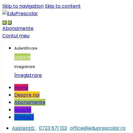
Skip to navigation
Skip to content
Abonamente
Contul meu
Autentificare
Logare
Inregistrare
Înregistrare
Home
Despre noi
Abonamente
Noutăţi
Contact
Asistenţă:
0723 671 102
office@eduprescolar.ro