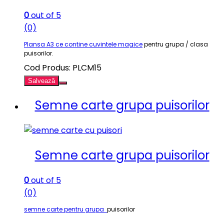
0
out of 5
(0)
Plansa A3 ce contine cuvintele magice
pentru grupa / clasa
puisorilor.
Cod Produs: PLCM15
Salvează
Semne carte grupa puisorilor
Semne carte grupa puisorilor
0
out of 5
(0)
semne carte pentru grupa
puisorilor