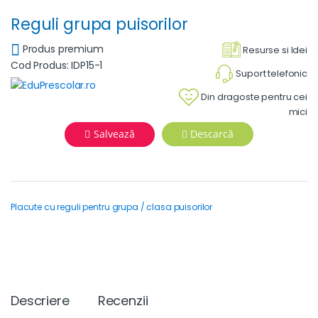
Reguli grupa puisorilor
Produs premium
Resurse si Idei
Cod Produs: IDP15-1
Suport telefonic
Din dragoste pentru cei
mici
Salvează
Descarcă
Placute cu reguli pentru grupa / clasa puisorilor
Descriere
Recenzii