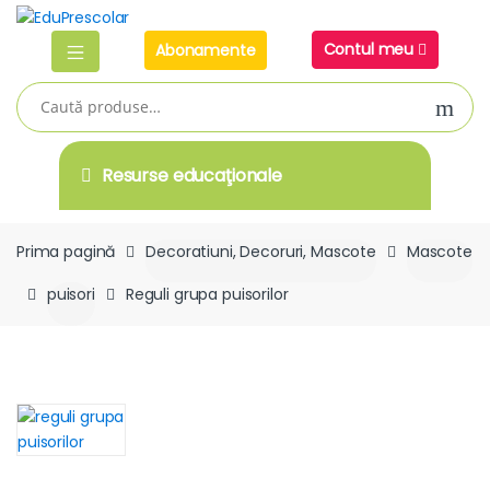
Skip
Skip
to
to
Contul meu
Abonamente
navigation
content
Caută
după:
Resurse educaţionale
Prima pagină
Decoratiuni, Decoruri, Mascote
Mascote
puisori
Reguli grupa puisorilor