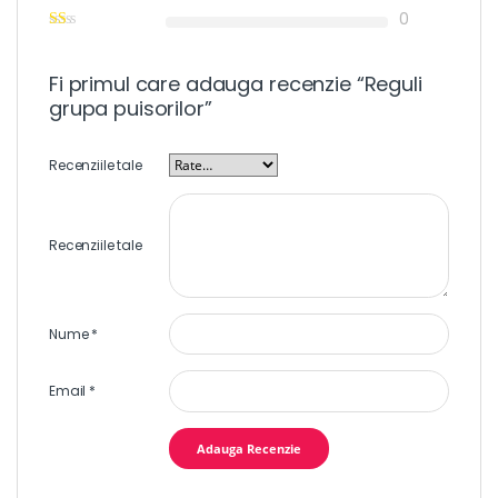
0
Fi primul care adauga recenzie “Reguli
grupa puisorilor”
Recenziile tale
Recenziile tale
Nume
*
Email
*