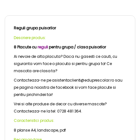
Reguli grupa puisorilor
Descriere produs:
8 Placute cu
reguli
pentru grupa / clasa puisorilor
Ai nevoie de alta placuta? Daca nu gasesti ce cauti, cu
siguranta vom face o placuta si pentru grupa ta! Ce
mascota are clasa ta?
Contacteaza-ne pe asistentaclienti@eduprescolar.ro sau
pe pagina noastra de
facebook
si vom face placute si
pentru prichindeii tai!
Vrei si alte produse de decor cu diverse mascote?
Contacteaza-ne la tel: 0728 481 364.
Caracteristici produs:
8 planse A4, landscape, pdf
Recomandare: