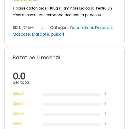
Tiparire carton gros > 160g si laminare lucioasa. Pentru un
efect deosebit se recomanda decuparea pe contur.
SKU:
IDP15-1
Categorii:
Decoratiuni, Decoruri,
Mascote
,
Mascote
,
puisori
Bazat pe 0 recenzii
0.0
per total
0
0
0
0