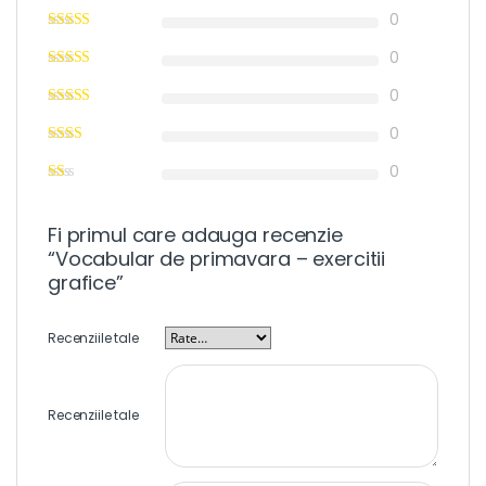
0
0
0
0
0
Fi primul care adauga recenzie
“Vocabular de primavara – exercitii
grafice”
Recenziile tale
Recenziile tale