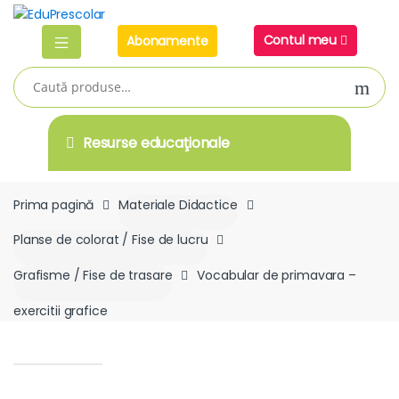
Skip
Skip
to
to
Contul meu
Abonamente
navigation
content
Caută
după:
Resurse educaţionale
Prima pagină
Materiale Didactice
Planse de colorat / Fise de lucru
Grafisme / Fise de trasare
Vocabular de primavara –
exercitii grafice