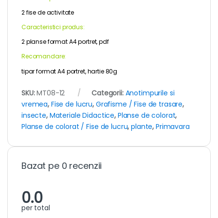
2 fise de activitate
Caracteristici produs:
2 planse format A4 portret, pdf
Recomandare:
tipar format A4 portret, hartie 80g
SKU:
MT08-12
Categorii:
Anotimpurile si
vremea
,
Fise de lucru
,
Grafisme / Fise de trasare
,
insecte
,
Materiale Didactice
,
Planse de colorat
,
Planse de colorat / Fise de lucru
,
plante
,
Primavara
Bazat pe 0 recenzii
0.0
per total