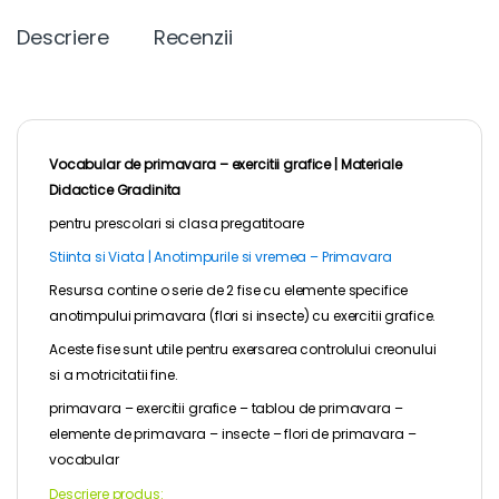
Descriere
Recenzii
Vocabular de primavara – exercitii grafice |
Materiale
Didactice Gradinita
pentru
prescolari
si clasa pregatitoare
Stiinta si Viata | Anotimpurile si vremea – Primavara
Resursa contine o serie de 2 fise cu elemente specifice
anotimpului primavara (flori si insecte) cu exercitii grafice.
Aceste fise sunt utile pentru exersarea controlului creonului
si a motricitatii fine.
primavara – exercitii grafice – tablou de primavara –
elemente de primavara – insecte – flori de primavara –
vocabular
Descriere produs: