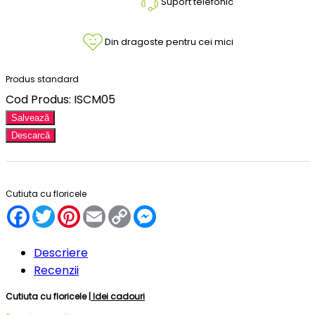
Suport telefonic
Din dragoste pentru cei mici
Produs standard
Cod Produs: ISCM05
Salvează
Descarcă
Cutiuta cu floricele
Facebook
Twitter
Pinterest
Email
Copy
Messenger
Link
Descriere
Recenzii
Cutiuta cu floricele |
Idei cadouri