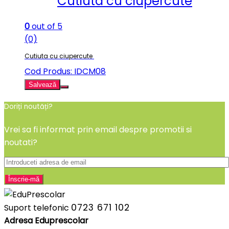
Cutiuta cu ciupercute
0
out of 5
(0)
Cutiuta cu ciupercute
Cod Produs: IDCM08
Salvează
Doriți noutăți?
Vrei sa fi informat prin email despre promotii si
noutati?
0723 671 102
Suport telefonic
Adresa Eduprescolar