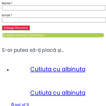
Nume
*
Email
*
Nu exista recenzii momentan.
S-ar putea să-ți placă și…
Cutiuta cu albinuta
Cutiuta cu albinuta
0
out of 5