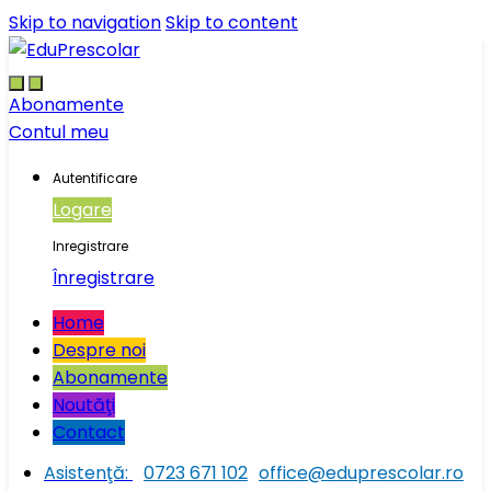
Skip to navigation
Skip to content
Abonamente
Contul meu
Autentificare
Logare
Inregistrare
Înregistrare
Home
Despre noi
Abonamente
Noutăţi
Contact
Asistenţă:
0723 671 102
office@eduprescolar.ro