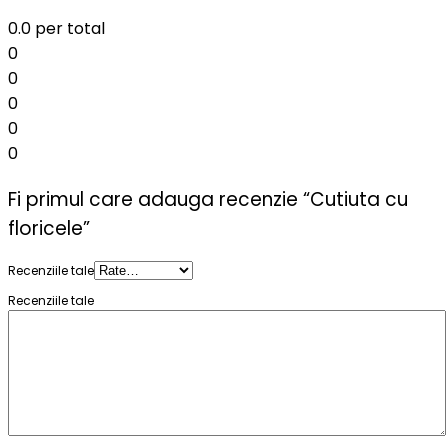
0.0
per total
0
0
0
0
0
Fi primul care adauga recenzie “Cutiuta cu
floricele”
Recenziile tale
Recenziile tale