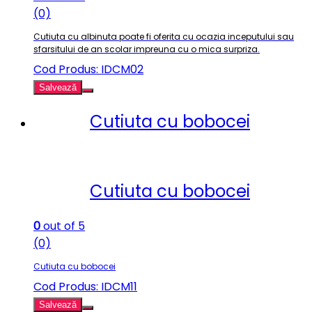
(0)
Cutiuta cu albinuta poate fi oferita cu ocazia inceputului sau
sfarsitului de an scolar impreuna cu o mica surpriza
.
Cod Produs: IDCM02
Salvează
Cutiuta cu bobocei
Cutiuta cu bobocei
0
out of 5
(0)
Cutiuta cu bobocei
Cod Produs: IDCM11
Salvează