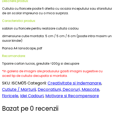
Descriere produs:
Cutiuta cu floricele poate fi oferita cu ocazia inceputului sau sfarsitului
de an scolar impreuna cu o mica surpriza.
Caracteristici produs:
sablon cu floricele pentru realizare cutiuta cadou
dimensiune cutie montata: 5 cm / 5 cm / 6 cm (poate intra maxim un
ousor kinder)
Plansa A4 lansdcape, pdf
Recomandare:
Tiparire carton lucios, greutate >200g si decupare
*In galeria de imagini ale produsului gasiti imagini sugestive cu
acest tip de cutiuta decupata si montata.
SKU:
ISCM05
Categorii:
Creativitate si Indemanare
,
Cutiute / Marturii
,
Decoratiuni, Decoruri, Mascote
,
floricele
,
Idei Cadouri
,
Motivare si Recompensare
Bazat pe 0 recenzii