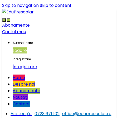
Skip to navigation
Skip to content
Abonamente
Contul meu
Autentificare
Logare
Inregistrare
Înregistrare
Home
Despre noi
Abonamente
Noutăţi
Contact
Asistenţă:
0723 671 102
office@eduprescolar.ro