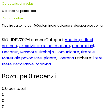
Caracteristici produs:
6 planse A4 portret, pdf
Recomandare:
Tiparire carton gros > 160g, laminare lucioasa si decupare pe contur
SKU:
IDPVZ07-toamna
Categorii:
Anotimpurile si
vremea
,
Creativitate si Indemanare
,
Decoratiuni,
Decoruri, Mascote
,
Limbaj si Comunicare
,
Literele
,
Materiale pavoazare
,
plante
,
Toamna
Etichete:
litere
,
litere decorative
,
toamna
Bazat pe 0 recenzii
0.0
per total
0
0
0