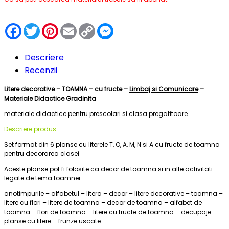
Facebook
Twitter
Pinterest
Email
Copy
Messenger
Link
Descriere
Recenzii
Litere decorative – TOAMNA – cu fructe –
Limbaj si Comunicare
–
Materiale Didactice Gradinita
materiale didactice pentru
prescolari
si clasa pregatitoare
Descriere produs:
Set format din 6 planse cu literele T, O, A, M, N si A cu fructe de toamna
pentru decorarea clasei
Aceste planse pot fi folosite ca decor de toamna si in alte activitati
legate de tema toamnei.
anotimpurile – alfabetul – litera – decor – litere decorative – toamna –
litere cu flori – litere de toamna – decor de toamna – alfabet de
toamna – flori de toamna – litere cu fructe de toamna – decupaje –
planse cu litere – frunze uscate