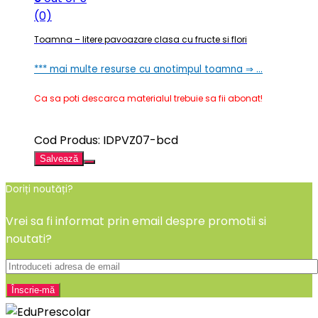
(0)
Toamna – litere pavoazare clasa cu fructe si flori
*** mai multe resurse cu anotimpul toamna ⇒ …
Ca sa poti descarca materialul trebuie sa fii abonat!
Cod Produs: IDPVZ07-bcd
Salvează
Doriți noutăți?
Vrei sa fi informat prin email despre promotii si
noutati?