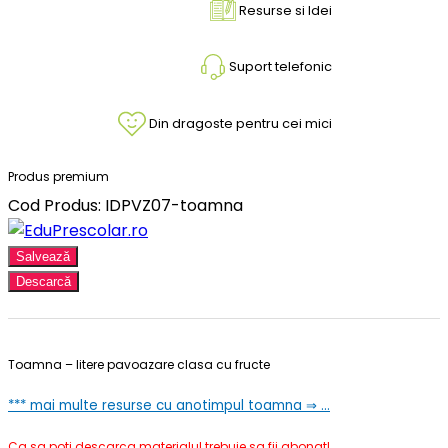
Resurse si Idei
Suport telefonic
Din dragoste pentru cei mici
Produs premium
Cod Produs: IDPVZ07-toamna
Salvează
Descarcă
Toamna – litere pavoazare clasa cu fructe
*** mai multe resurse cu anotimpul toamna ⇒ …
Ca sa poti descarca materialul trebuie sa fii abonat!