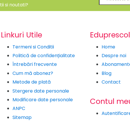
i si noutati?
Linkuri Utile
Eduprescol
Termeni si Conditii
Home
Politică de confidențialitate
Despre noi
Întrebări frecvente
Abonament
Cum mă abonez?
Blog
Metode de plată
Contact
Stergere date personale
Contul me
Modificare date personale
ANPC
Autentificar
Sitemap