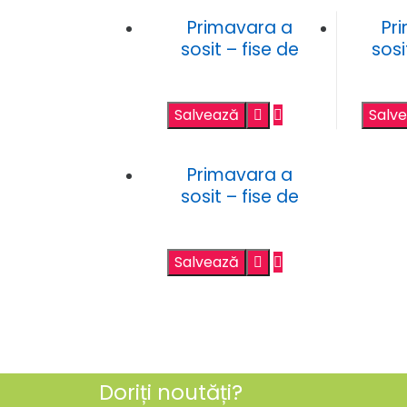
Primavara a
Pr
sosit – fise de
sosi
lucru – cauta
grafi
diferentele
Salvează
Salv
Primavara a
sosit – fise de
trasare cu flori si
insecte
Salvează
Doriți noutăți?