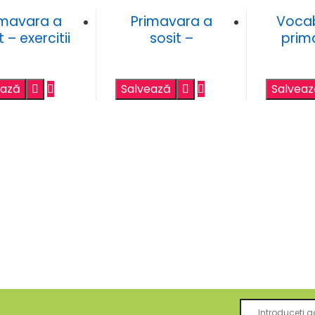
imavara a
Primavara a
Vocab
t – exercitii
sosit –
prim
ce cu flori si
numeratia 1-3 –
exercit
insecte
elemente
grafice
ează
Salvează
Salvea