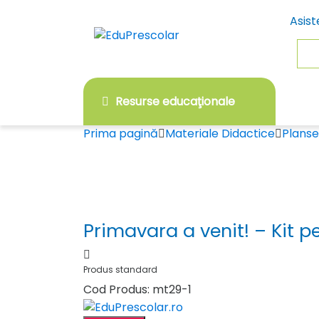
Skip
Skip
Asist
to
to
navigation
content
Sea
for:
Resurse educaţionale
Prima pagină
Materiale Didactice
Planse
Primavara a venit! – Kit p
Produs standard
Cod Produs: mt29-1