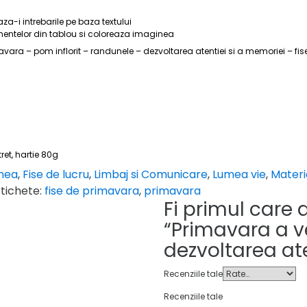
za-i intrebarile pe baza textului
ementelor din tablou si coloreaza imaginea
a – pom inflorit – randunele – dezvoltarea atentiei si a memoriei – fise 
tret, hartie 80g
emea
,
Fise de lucru
,
Limbaj si Comunicare
,
Lumea vie
,
Materi
Etichete:
fise de primavara
,
primavara
Fi primul care
“Primavara a ve
dezvoltarea ate
Recenziile tale
Recenziile tale