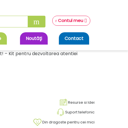
Contul meu
e
Noutăţi
Contact
! – Kit pentru dezvoltarea atentiei
Resurse si Idei
Suport telefonic
Din dragoste pentru cei mici