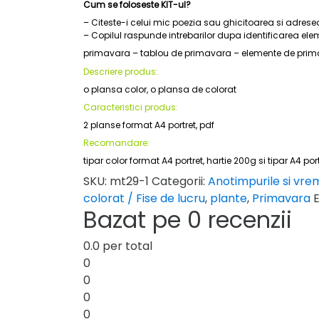
Cum se foloseste KIT-ul?
– Citeste-i celui mic poezia sau ghicitoarea si adresea
– Copilul raspunde intrebarilor dupa identificarea el
primavara – tablou de primavara – elemente de primavar
Descriere produs:
o plansa color, o plansa de colorat
Caracteristici produs:
2 planse format A4 portret, pdf
Recomandare:
tipar color format A4 portret, hartie 200g si tipar A4 por
SKU:
mt29-1
Categorii:
Anotimpurile si vr
colorat / Fise de lucru
,
plante
,
Primavara
Bazat pe 0 recenzii
0.0
per total
0
0
0
0