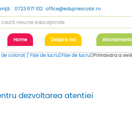
enţă:
0723 671 102
office@eduprescolar.ro
rch
Home
Despre noi
Abonament
 de colorat / Fise de lucru
Fise de lucru
Primavara a venit
entru dezvoltarea atentiei