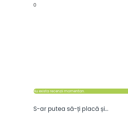
0
Nu exista recenzii momentan.
S-ar putea să-ți placă și…