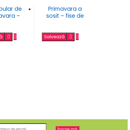
ular de
Primavara a
avara –
sosit – fise de
ii grafice
trasare –
numeratia 1-5
ză
Salvează