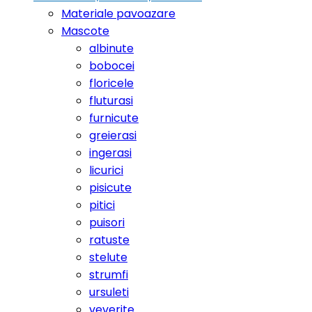
Materiale pavoazare
Mascote
albinute
bobocei
floricele
fluturasi
furnicute
greierasi
ingerasi
licurici
pisicute
pitici
puisori
ratuste
stelute
strumfi
ursuleti
veverite