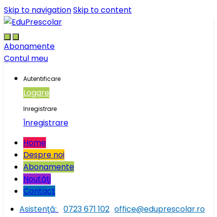
Skip to navigation
Skip to content
Abonamente
Contul meu
Autentificare
Logare
Inregistrare
Înregistrare
Home
Despre noi
Abonamente
Noutăţi
Contact
Asistenţă:
0723 671 102
office@eduprescolar.ro