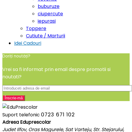
buburuze
ciupercute
iepurasi
Toppere
Cutiute / Marturii
Idei Cadouri
Doriți noutăți?
Vrei sa fi informat prin email despre promotii si
noutati?
0723 671 102
Suport telefonic
Adresa Eduprescolar
Judet Ilfov, Oras Magurele, Sat Varteju, Str. Stejarului,