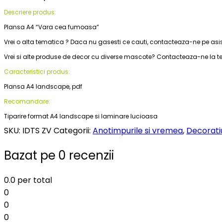
Descriere produs:
Plansa A4 “Vara cea fumoasa”
Vrei o alta tematica ? Daca nu gasesti ce cauti, c
ontacteaza-ne pe asis
Vrei si alte produse de decor cu diverse mascote? Contacteaza-ne la tel
Caracteristici produs:
Plansa A4 landscape, pdf
Recomandare:
Tiparire format A4 landscape si laminare lucioasa
SKU:
IDTS ZV
Categorii:
Anotimpurile si vremea
,
Decorati
Bazat pe 0 recenzii
0.0
per total
0
0
0