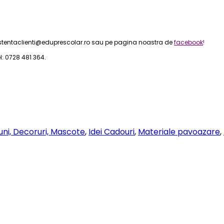
tentaclienti@eduprescolar.ro sau pe pagina noastra de
facebook
!
: 0728 481 364.
uni, Decoruri, Mascote
,
Idei Cadouri
,
Materiale pavoazare
,