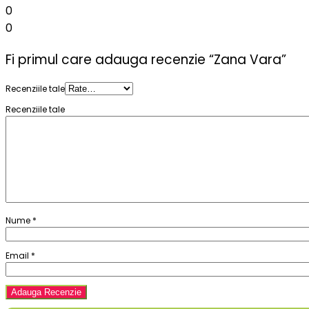
0
0
Fi primul care adauga recenzie “Zana Vara”
Recenziile tale
Recenziile tale
Nume
*
Email
*