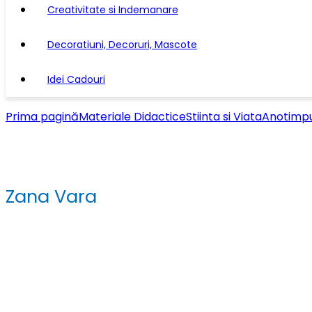
Creativitate si Indemanare
Decoratiuni, Decoruri, Mascote
Idei Cadouri
Prima pagină
Materiale Didactice
Stiinta si Viata
Anotimpu
Zana Vara