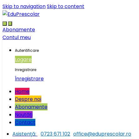
Skip to navigation
Skip to content
Abonamente
Contul meu
Autentificare
Logare
Inregistrare
Înregistrare
Home
Despre noi
Abonamente
Noutăţi
Contact
Asistenţă:
0723 671 102
office@eduprescolar.ro