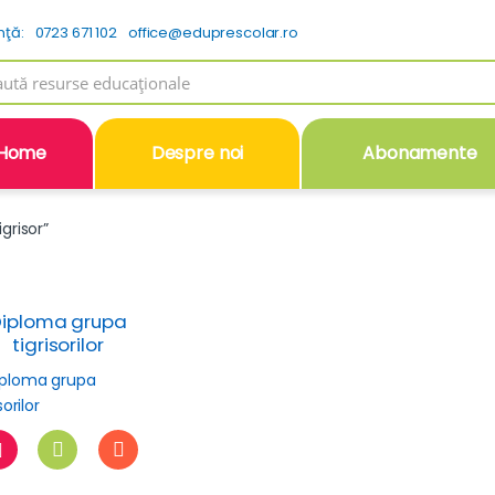
nţă:
0723 671 102
office@eduprescolar.ro
h
Home
Despre noi
Abonamente
grisor”
iploma grupa
tigrisorilor