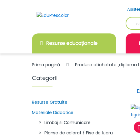
Skip
Skip
Asiste
to
to
navigation
content
Searc
for:
Resurse educaţionale
Prima pagină
Produse etichetate „diploma ti
Categorii
D
Resurse Gratuite
Materiale Didactice
Limbaj si Comunicare
Planse de colorat / Fise de lucru