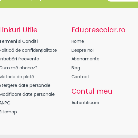
Linkuri Utile
Eduprescolar.ro
Termeni si Conditii
Home
Politică de confidențialitate
Despre noi
Întrebări frecvente
Abonamente
Cum mă abonez?
Blog
Metode de plată
Contact
Stergere date personale
Contul meu
Modificare date personale
Autentificare
ANPC
Sitemap