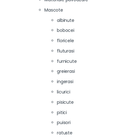
Mascote
albinute
bobocei
floricele
fluturasi
furnicute
greierasi
ingerasi
licurici
pisicute
pitici
puisori
ratuste