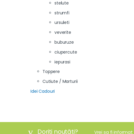
stelute
strumfi
ursuleti
veverite
buburuze
ciupercute
iepurasi
Toppere
Cutiute / Marturii
Idei Cadouri
Doriți noutăți?
Vrei sa fi informat