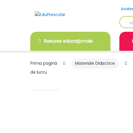
Skip
Skip
Asiste
to
to
navigation
content
Searc
for:
Resurse educaţionale
Prima pagină
Materiale Didactice
de lucru