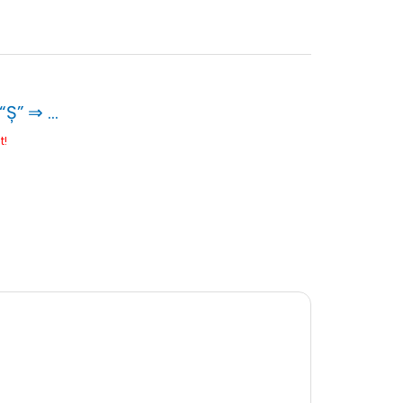
“Ș” ⇒ …
t!