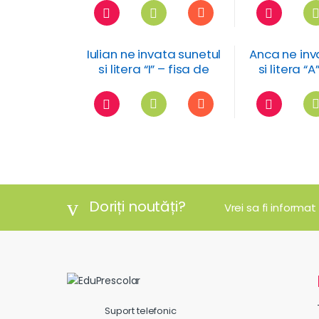
Iulian ne invata sunetul
Anca ne inv
si litera “I” – fisa de
si litera “A
lucru
luc
Doriți noutăți?
Vrei sa fi informat
Suport telefonic