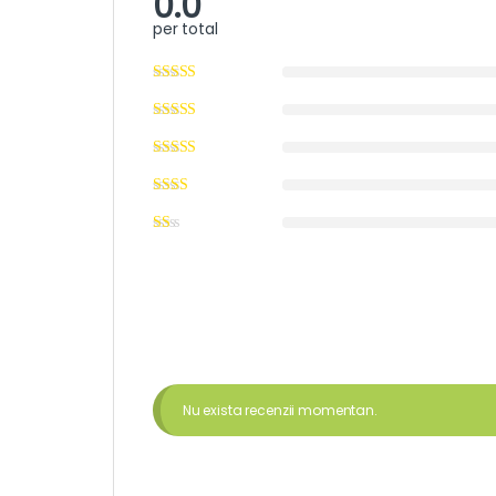
0.0
per total
Nu exista recenzii momentan.