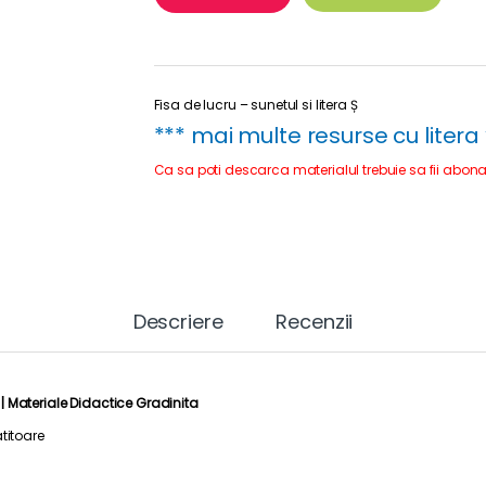
Fisa de lucru – sunetul si litera Ș
*** mai multe resurse cu litera 
Ca sa poti descarca materialul trebuie sa fii abona
Descriere
Recenzii
 |
Materiale Didactice Gradinita
titoare