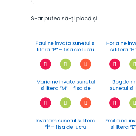
S-ar putea să-ți placă și…
Paul ne invata sunetul si
Horia ne in
litera “P” – fisa de lucru
si litera “H
luc
Maria ne invata sunetul
Bogdan n
si litera “M” – fisa de
sunetul si l
lucru
fisa de
Invatam sunetul si litera
Emilia ne in
“Î” – fisa de lucru
si litera “E
luc