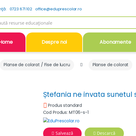
nţă:
0723 671 102
office@eduprescolar.ro
h
Home
Despre noi
Abonamente
Planse de colorat / Fise de lucru
Planse de colorat
Ștefania ne invata sunetul si
Produs standard
Cod Produs: MT06-s-1
Salvează
Descarcă