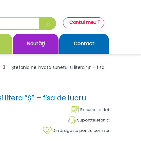
Contul meu
Noutăţi
Contact
Ștefania ne invata sunetul si litera “Ș” – fisa
 litera “Ș” – fisa de lucru
Resurse si Idei
Suport telefonic
Din dragoste pentru cei mici