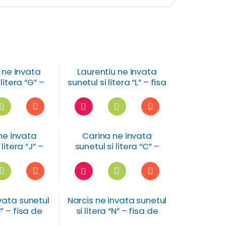
 ne invata
Laurentiu ne invata
 litera “G” –
sunetul si litera “L” – fisa
de lucru
de lucru
ne invata
Carina ne invata
 litera “J” –
sunetul si litera “C” –
de lucru
fisa de lucru
nvata sunetul
Narcis ne invata sunetul
“F” – fisa de
si litera “N” – fisa de
ucru
lucru