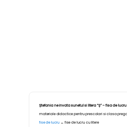
Ștefania ne invata sunetul si litera “Ș” – fisa de lucru
materiale didactice pentru
prescolari
si clasa prega
fise de lucru
↔
fise de lucru cu litere