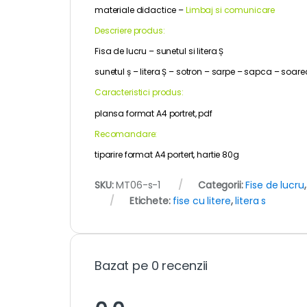
materiale didactice –
Limbaj si comunicare
Descriere produs:
Fisa de lucru – sunetul si litera Ș
sunetul ș – litera Ș – sotron – sarpe – sapca – soarec
Caracteristici produs:
plansa format A4 portret, pdf
Recomandare:
tiparire format A4 portert, hartie 80g
SKU:
MT06-s-1
Categorii:
Fise de lucru
Etichete:
fise cu litere
,
litera s
Bazat pe 0 recenzii