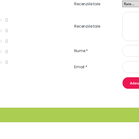
Recenziile tale
0
Recenziile tale
0
0
Nume
*
0
0
Email
*