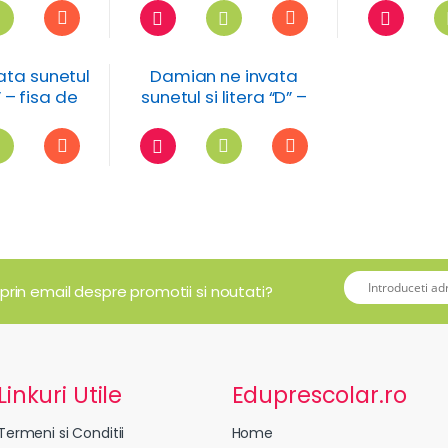
ata sunetul
Damian ne invata
” – fisa de
sunetul si litera “D” –
ru
fisa de lucru
 prin email despre promotii si noutati?
Linkuri Utile
Eduprescolar.ro
Termeni si Conditii
Home