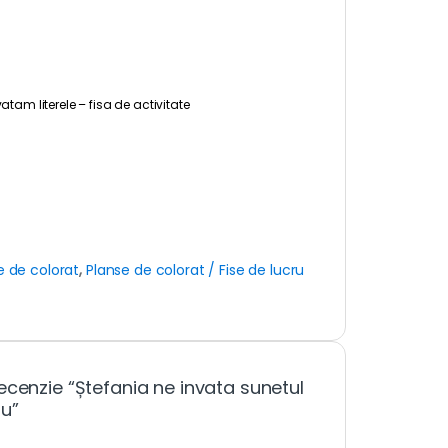
atam literele – fisa de activitate
e de colorat
,
Planse de colorat / Fise de lucru
ecenzie “Ștefania ne invata sunetul
ru”