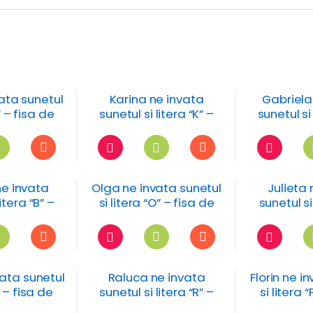
vata sunetul
Karina ne invata
Gabriela
” – fisa de
sunetul si litera “K” –
sunetul si
ru
fisa de lucru
fisa 
e invata
Olga ne invata sunetul
Julieta 
itera “B” –
si litera “O” – fisa de
sunetul si
 lucru
lucru
fisa 
vata sunetul
Raluca ne invata
Florin ne i
” – fisa de
sunetul si litera “R” –
si litera 
ru
fisa de lucru
l