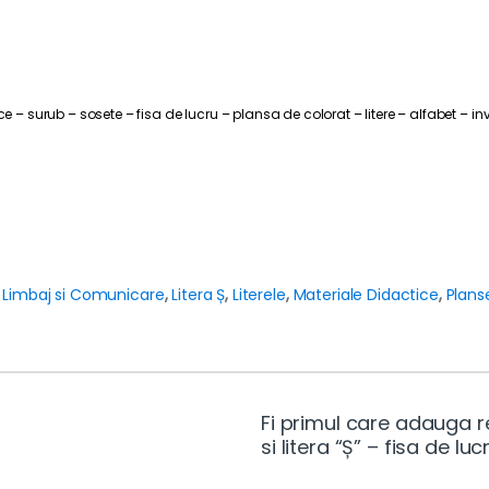
e – surub – sosete – fisa de lucru – plansa de colorat – litere – alfabet – inv
,
Limbaj si Comunicare
,
Litera Ș
,
Literele
,
Materiale Didactice
,
Plans
Fi primul care adauga r
si litera “Ș” – fisa de luc