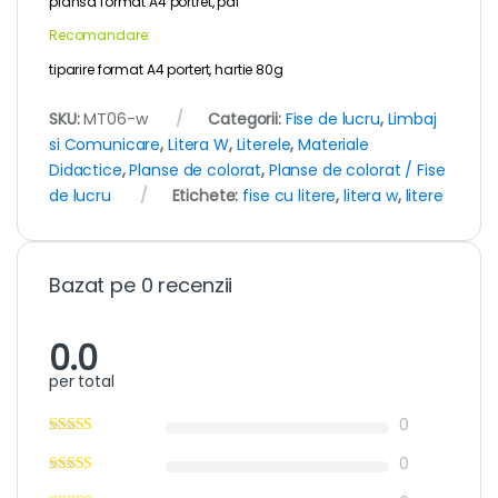
plansa format A4 portret, pdf
Recomandare:
tiparire format A4 portert, hartie 80g
SKU:
MT06-w
Categorii:
Fise de lucru
,
Limbaj
si Comunicare
,
Litera W
,
Literele
,
Materiale
Didactice
,
Planse de colorat
,
Planse de colorat / Fise
de lucru
Etichete:
fise cu litere
,
litera w
,
litere
Bazat pe 0 recenzii
0.0
per total
0
0