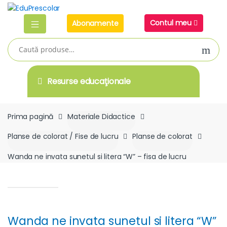
Skip
Skip
to
to
Contul meu
Abonamente
navigation
content
Caută
după:
Resurse educaţionale
Prima pagină
Materiale Didactice
Planse de colorat / Fise de lucru
Planse de colorat
Wanda ne invata sunetul si litera “W” – fisa de lucru
Wanda ne invata sunetul si litera “W”