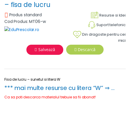
– fisa de lucru
Produs standard
Resurse si Idei
Cod Produs: MT06-w
Suport telefonic
Din dragoste pentru cei
mici
Salvează
Descarcă
Fisa de lucru – sunetul si litera W
*** mai multe resurse cu litera “W” ⇒ …
Ca sa poti descarca materialul trebuie sa fii abonat!