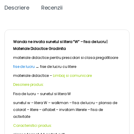
Descriere
Recenzii
Wanda ne invata sunetul si litera “W” – fisa de lucru |
Materiale Didactice Gradinita
materiale didactice pentru
prescolari
si clasa pregatitoare
fise de lucru
↔
fise de lucru cu litere
materiale didactice –
Limbaj si comunicare
Descriere produs:
Fisa de lucru – sunetul si litera W
sunetul w – litera W – walkman – fisa de lucru – plansa de
colorat – litere – alfabet – invatam literele – fisa de
activitate
Caracteristici produs: