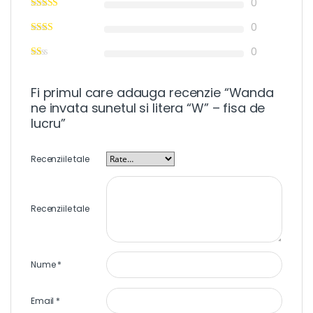
0
0
0
Fi primul care adauga recenzie “Wanda
ne invata sunetul si litera “W” – fisa de
lucru”
Recenziile tale
Recenziile tale
Nume
*
Email
*