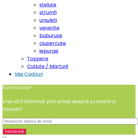
stelute
strumfi
ursuleti
veverite
buburuze
ciupercute
iepurasi
Toppere
Cutiute / Marturii
Idei Cadouri
Doriți noutăți?
Vrei sa fi informat prin email despre promotii si
noutati?