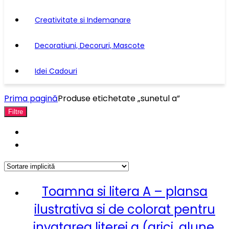
Creativitate si Indemanare
Decoratiuni, Decoruri, Mascote
Idei Cadouri
Prima pagină
Produse etichetate „sunetul a”
Filtre
Toamna si litera A – plansa
ilustrativa si de colorat pentru
invatarea literei a (arici, alune,