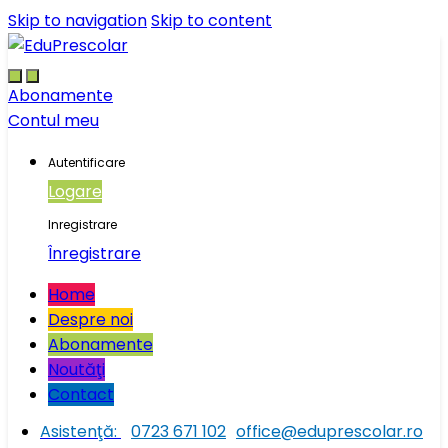
Skip to navigation
Skip to content
Abonamente
Contul meu
Autentificare
Logare
Inregistrare
Înregistrare
Home
Despre noi
Abonamente
Noutăţi
Contact
Asistenţă:
0723 671 102
office@eduprescolar.ro