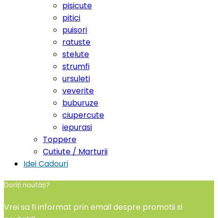
pisicute
pitici
puisori
ratuste
stelute
strumfi
ursuleti
veverite
buburuze
ciupercute
iepurasi
Toppere
Cutiute / Marturii
Idei Cadouri
Doriți noutăți?
Vrei sa fi informat prin email despre promotii si