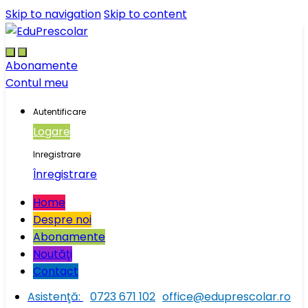
Skip to navigation
Skip to content
Abonamente
Contul meu
Autentificare
Logare
Inregistrare
Înregistrare
Home
Despre noi
Abonamente
Noutăţi
Contact
Asistenţă:
0723 671 102
office@eduprescolar.ro