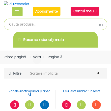
Skip
Skip
to
to
Contul meu
Abonamente
navigation
content
Caută
după:
Resurse educaţionale
Prima pagină
Vara
Pagina 3
Filtre
Zanele Anotimpurilor plansa
A cui este umbra? Insecte
A3