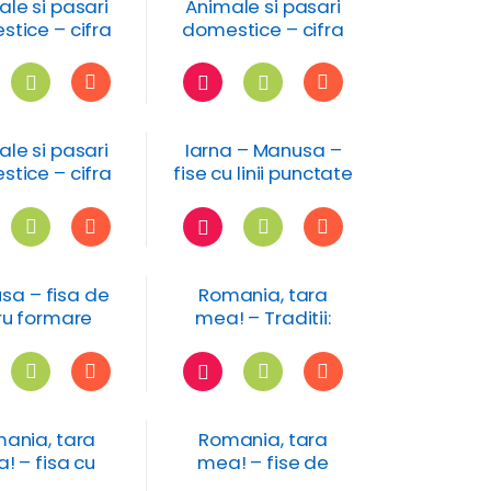
le si pasari
Animale si pasari
tice – cifra
domestice – cifra
 numarul 5
si numarul 4
le si pasari
Iarna – Manusa –
tice – cifra
fise cu linii punctate
 numarul 1
sa – fisa de
Romania, tara
ru formare
mea! – Traditii:
perechi
olarit – fisa de
trasare dupa
contur
ania, tara
Romania, tara
! – fisa cu
mea! – fise de
itii grafice –
punere in