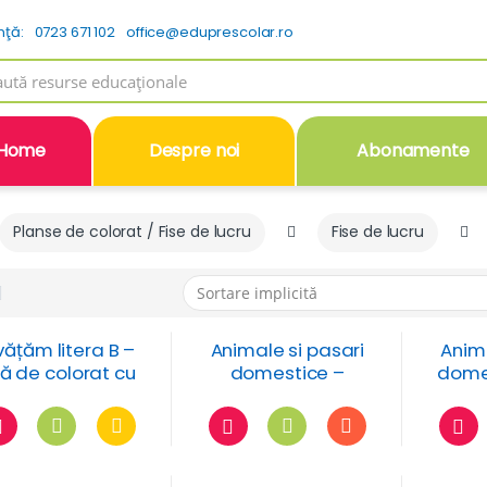
nţă:
0723 671 102
office@eduprescolar.ro
h
Home
Despre noi
Abonamente
Planse de colorat / Fise de lucru
Fise de lucru
vățăm litera B –
Animale si pasari
Anima
șă de colorat cu
domestice –
domes
citoare – B de la
numarul 10
si
barcă