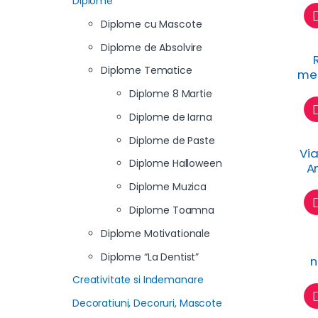
Diplome
Diplome cu Mascote
Diplome de Absolvire
Diplome Tematice
mea
Diplome 8 Martie
Diplome de Iarna
Diplome de Paste
Via
Diplome Halloween
An
Diplome Muzica
n
Diplome Toamna
Diplome Motivationale
Diplome “La Dentist”
n
Em
Creativitate si Indemanare
Decoratiuni, Decoruri, Mascote