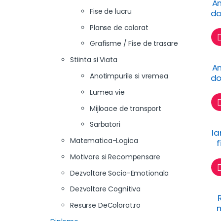
An
Fise de lucru
do
Planse de colorat
Grafisme / Fise de trasare
Stiinta si Viata
An
Anotimpurile si vremea
do
Lumea vie
Mijloace de transport
Sarbatori
Ia
Matematica-Logica
f
Motivare si Recompensare
Dezvoltare Socio-Emotionala
Dezvoltare Cognitiva
Resurse DeColorat.ro
m