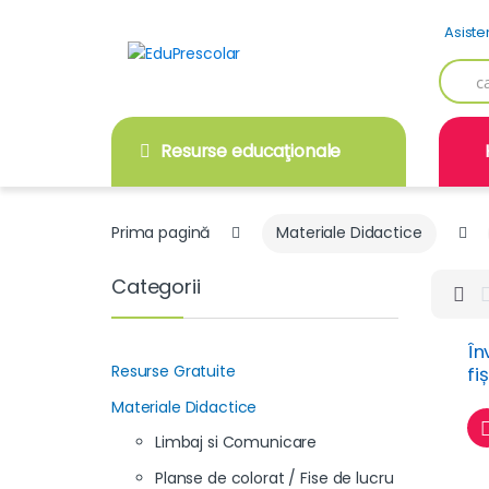
Skip
Skip
Asiste
to
to
navigation
content
Searc
for:
Resurse educaţionale
Prima pagină
Materiale Didactice
Categorii
În
Resurse Gratuite
fi
ghi
Materiale Didactice
Limbaj si Comunicare
Planse de colorat / Fise de lucru