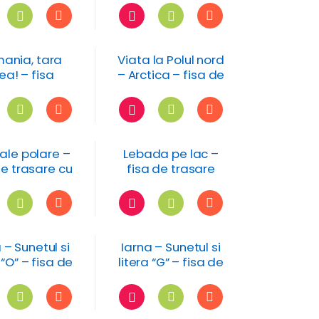
romaneasca
corespondentă cu ii
ania, tara
Viata la Polul nord
a! – fisa
– Arctica – fisa de
manasi in
lucru – numeratia
ume polulare
0-10
ale polare –
Lebada pe lac –
de trasare cu
fisa de trasare
a si morsa
 – Sunetul si
Iarna – Sunetul si
 “O” – fisa de
litera “G” – fisa de
lucru
lucru