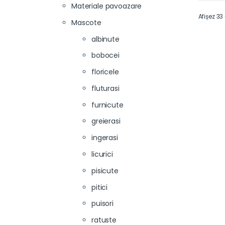
Materiale pavoazare
Afișez 33
Mascote
albinute
bobocei
floricele
fluturasi
furnicute
greierasi
ingerasi
licurici
pisicute
pitici
puisori
ratuste