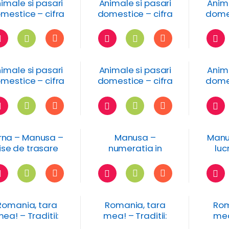
imale si pasari
Animale si pasari
Anima
mestice – cifra
domestice – cifra
domes
si numarul 7
si numarul 6
si
imale si pasari
Animale si pasari
Anima
mestice – cifra
domestice – cifra
domes
si numarul 3
si numarul 2
si
rna – Manusa –
Manusa –
Manu
ise de trasare
numeratia in
luc
limitele 1-5 – fisa
de lucru
Romania, tara
Romania, tara
Rom
ea! – Traditii:
mea! – Traditii:
mea
olarit – fisa de
Olaritul –
exeric