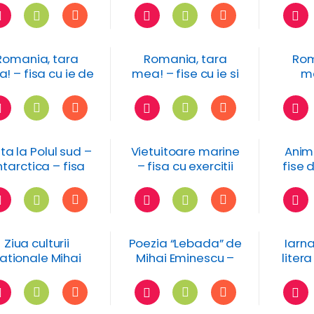
trasare
numeratia in
ia 
concentrul 0-10
Romania, tara
Romania, tara
Rom
! – fisa cu ie de
mea! – fise cu ie si
me
decorat
stergar
ro
cost
ta la Polul sud –
Vietuitoare marine
Anim
tarctica – fisa
– fisa cu exercitii
fise 
de lucru –
grafice
foc
umeratia 0-10
Ziua culturii
Poezia “Lebada” de
Iarna
ationale Mihai
Mihai Eminescu –
litera
inescu – fise cu
fisa de trasare
labirint