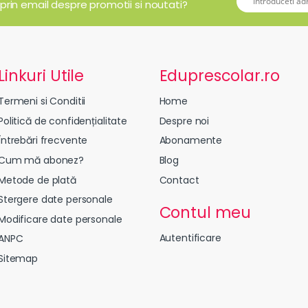
 prin email despre promotii si noutati?
Linkuri Utile
Eduprescolar.ro
Termeni si Conditii
Home
Politică de confidențialitate
Despre noi
Întrebări frecvente
Abonamente
Cum mă abonez?
Blog
Metode de plată
Contact
Stergere date personale
Contul meu
Modificare date personale
Autentificare
ANPC
Sitemap