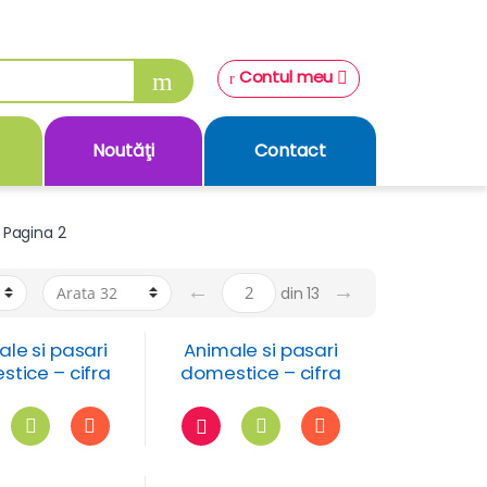
Contul meu
Noutăţi
Contact
Pagina 2
←
→
din 13
le si pasari
Animale si pasari
tice – cifra
domestice – cifra
 numarul 9
si numarul 8