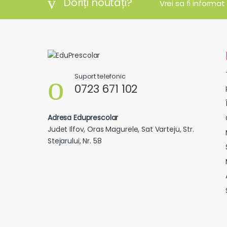
Doriți noutăți?
Vrei sa fi informat
Suport telefonic
0723 671 102
Adresa Eduprescolar
Judet Ilfov, Oras Magurele, Sat Varteju, Str.
Stejarului, Nr. 58