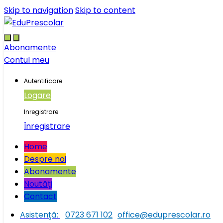
Skip to navigation
Skip to content
Abonamente
Contul meu
Autentificare
Logare
Inregistrare
Înregistrare
Home
Despre noi
Abonamente
Noutăţi
Contact
Asistenţă:
0723 671 102
office@eduprescolar.ro