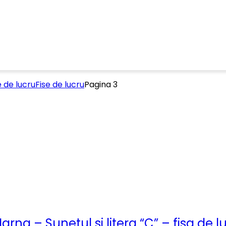
e de lucru
Fise de lucru
Pagina 3
Iarna – Sunetul si litera “C” – fisa de l