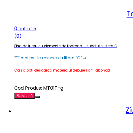
T
0
out of 5
(0)
Fisa de lucru cu elemente de toamna – sunetul si litera G
*** mai multe resurse cu litera “G” ⇒ …
Ca sa poti descarca materialul trebuie sa fii abonat!
Cod Produs: MT01T-g
Salvează
Zi