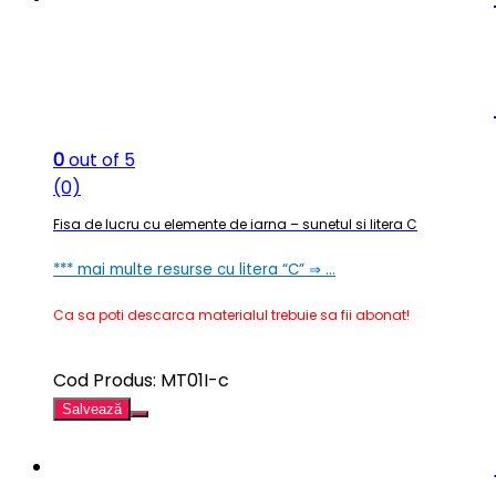
0
out of 5
(0)
Fisa de lucru cu elemente de iarna – sunetul si litera C
*** mai multe resurse cu litera “C” ⇒ …
Ca sa poti descarca materialul trebuie sa fii abonat!
Cod Produs: MT01I-c
Salvează