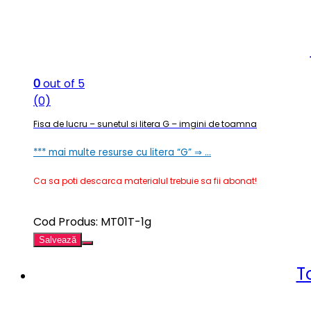
0
out of 5
(0)
Fisa de lucru – sunetul si litera G – imgini de toamna
*** mai multe resurse cu litera “G” ⇒ …
Ca sa poti descarca materialul trebuie sa fii abonat!
Cod Produs: MT01T-1g
Salvează
T