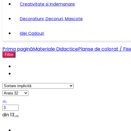
Creativitate si Indemanare
Decoratiuni, Decoruri, Mascote
Idei Cadouri
Prima pagină
Materiale Didactice
Planse de colorat / Fis
Filtre
←
din 13
→