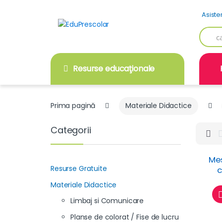
Skip
Skip
Asiste
to
to
navigation
content
Searc
for:
Resurse educaţionale
Prima pagină
Materiale Didactice
Categorii
Mes
Resurse Gratuite
c
po
Materiale Didactice
Limbaj si Comunicare
Planse de colorat / Fise de lucru