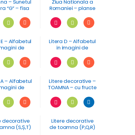
a – Sunetul
Ziua Nationala a
tera “G” – fisa
Romaniei – planse
de lucru
de colorat
 E – Alfabetul
Litera D – Alfabetul
imagini de
in imagini de
toamna
toamna
 A – Alfabetul
Litere decorative –
imagini de
TOAMNA – cu fructe
toamna
e decorative
Litere decorative
amna (S,Ș,T)
de toamna (P,Q,R)
ructe si flori
cu fructe si flori