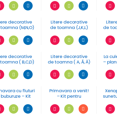
flori
tere decorative
Litere decorative
Liter
 toamna (M,N,O)
de toamna (J,K,L)
de toa
u fructe si flori
cu fructe si flori
fru
tere decorative
Litere decorative
La cul
toamna ( B,C,D)
de toamna ( A, Ă, Â)
– plan
u fructe si flori
cu fructe si flori
mavara cu fluturi
Primavara a venit!
Xenop
i buburuze – Kit
– Kit pentru
sunetul
tru dezvoltarea
dezvoltarea
fi
atentiei
atentiei