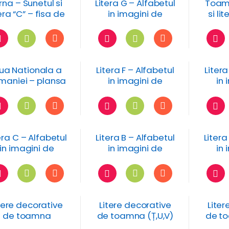
rna – Sunetul si
Litera G – Alfabetul
Toamn
tera “C” – fisa de
in imagini de
si li
lucru
toamna
iua Nationala a
Litera F – Alfabetul
Litera
maniei – plansa
in imagini de
in 
de colorat
toamna
era C – Alfabetul
Litera B – Alfabetul
Litera
in imagini de
in imagini de
in 
toamna
toamna
tere decorative
Litere decorative
Liter
de toamna
de toamna (Ț,U,V)
de to
Y,Z,W) cu fructe si
cu fructe si flori
cu f