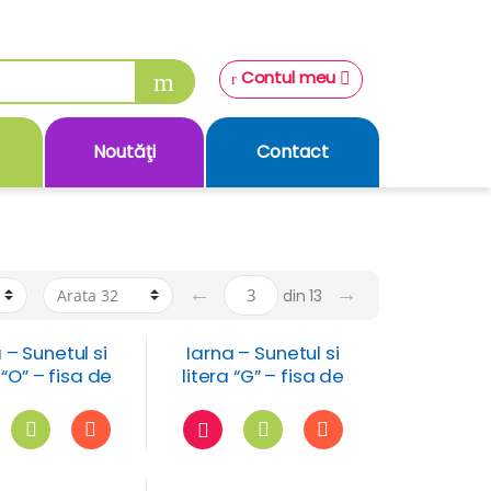
Contul meu
Noutăţi
Contact
←
→
din 13
 – Sunetul si
Iarna – Sunetul si
 “O” – fisa de
litera “G” – fisa de
lucru
lucru