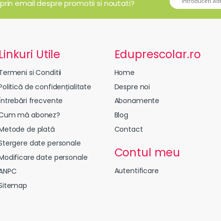
 prin email despre promotii si noutati?
Linkuri Utile
Eduprescolar.ro
Termeni si Conditii
Home
Politică de confidențialitate
Despre noi
Întrebări frecvente
Abonamente
Cum mă abonez?
Blog
Metode de plată
Contact
Stergere date personale
Contul meu
Modificare date personale
Autentificare
ANPC
Sitemap