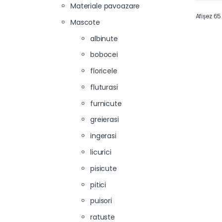
Materiale pavoazare
Afișez 65
Mascote
albinute
bobocei
floricele
fluturasi
furnicute
greierasi
ingerasi
licurici
pisicute
pitici
puisori
ratuste