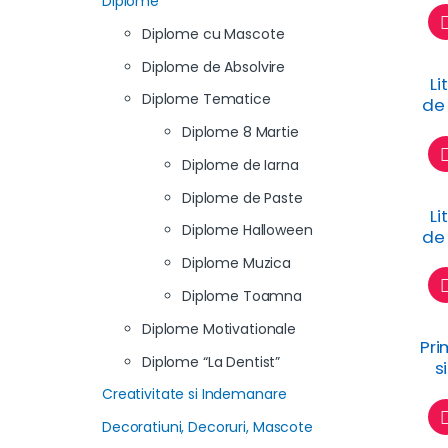
Diplome
Diplome cu Mascote
Diplome de Absolvire
Li
Diplome Tematice
de
c
Diplome 8 Martie
Diplome de Iarna
Diplome de Paste
Li
Diplome Halloween
de 
c
Diplome Muzica
Diplome Toamna
Diplome Motivationale
Pri
Diplome “La Dentist”
s
pen
Creativitate si Indemanare
Decoratiuni, Decoruri, Mascote