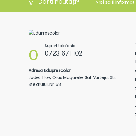
Doriți noutăți?
Vrei sa fi informat
Suport telefonic
0723 671 102
Adresa Eduprescolar
Judet Ilfov, Oras Magurele, Sat Varteju, Str.
Stejarului, Nr. 58