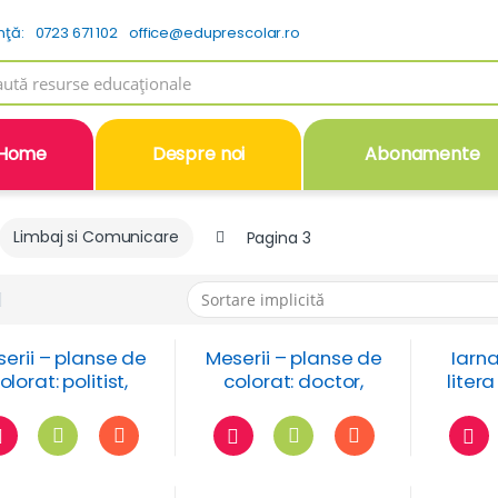
nţă:
0723 671 102
office@eduprescolar.ro
h
Home
Despre noi
Abonamente
Limbaj si Comunicare
Pagina 3
erii – planse de
Meserii – planse de
Iarna
olorat: politist,
colorat: doctor,
litera
mpier si marinar
pictor si bucatar