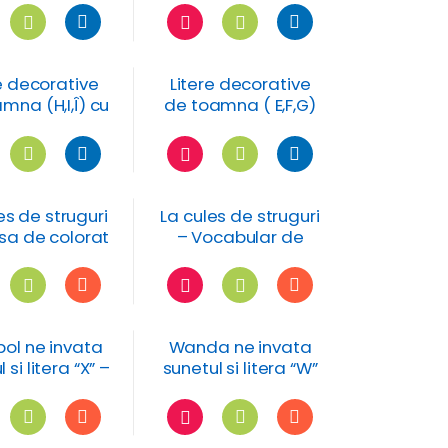
e decorative
Litere decorative
mna (H,I,Î) cu
de toamna ( E,F,G)
cte si flori
cu fructe si flori
es de struguri
La cules de struguri
sa de colorat
– Vocabular de
– DS
toamna – fisa de
colorat – DS
ol ne invata
Wanda ne invata
 si litera “X” –
sunetul si litera “W”
sa de lucru
– fisa de lucru