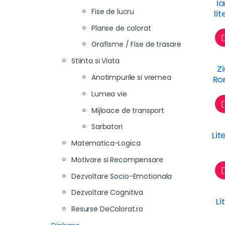
Ia
Fise de lucru
li
Planse de colorat
Grafisme / Fise de trasare
Stiinta si Viata
Z
Anotimpurile si vremea
Ro
Lumea vie
Mijloace de transport
Sarbatori
Lit
Matematica-Logica
Motivare si Recompensare
Dezvoltare Socio-Emotionala
Dezvoltare Cognitiva
Li
Resurse DeColorat.ro
(X,