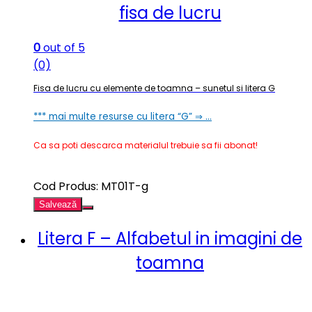
fisa de lucru
0
out of 5
(0)
Fisa de lucru cu elemente de toamna – sunetul si litera G
*** mai multe resurse cu litera “G” ⇒ …
Ca sa poti descarca materialul trebuie sa fii abonat!
Cod Produs: MT01T-g
Salvează
Litera F – Alfabetul in imagini de
toamna