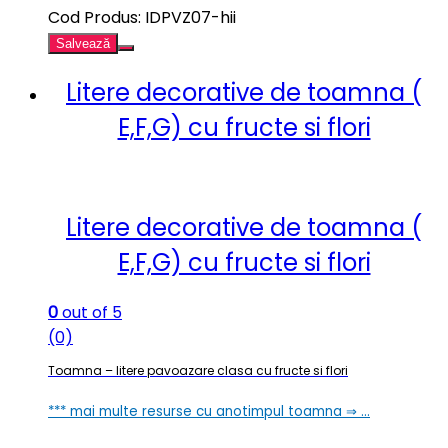
Cod Produs: IDPVZ07-hii
Salvează
Litere decorative de toamna (
E,F,G) cu fructe si flori
Litere decorative de toamna (
E,F,G) cu fructe si flori
0
out of 5
(0)
Toamna – litere pavoazare clasa cu fructe si flori
*** mai multe resurse cu anotimpul toamna ⇒ …