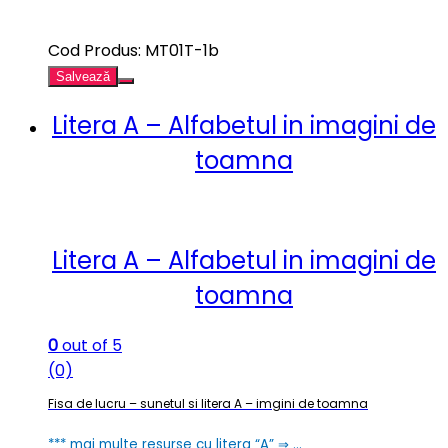
Cod Produs: MT01T-1b
Salvează
Litera A – Alfabetul in imagini de
toamna
Litera A – Alfabetul in imagini de
toamna
0
out of 5
(0)
Fisa de lucru – sunetul si litera A – imgini de toamna
*** mai multe resurse cu litera “A” ⇒ …