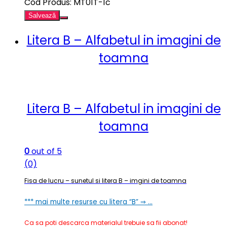
Cod Produs: MT01T-1c
Salvează
Litera B – Alfabetul in imagini de
toamna
Litera B – Alfabetul in imagini de
toamna
0
out of 5
(0)
Fisa de lucru – sunetul si litera B – imgini de toamna
*** mai multe resurse cu litera “B” ⇒ …
Ca sa poti descarca materialul trebuie sa fii abonat!