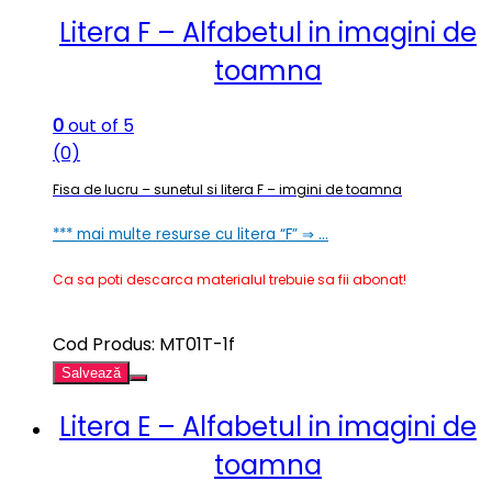
Litera F – Alfabetul in imagini de
toamna
0
out of 5
(0)
Fisa de lucru – sunetul si litera F – imgini de toamna
*** mai multe resurse cu litera “F” ⇒ …
Ca sa poti descarca materialul trebuie sa fii abonat!
Cod Produs: MT01T-1f
Salvează
Litera E – Alfabetul in imagini de
toamna