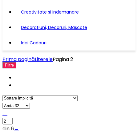
Creativitate si Indemanare
Decoratiuni, Decoruri, Mascote
Idei Cadouri
Prima pagină
Literele
Pagina 2
Filtre
←
din 6
→