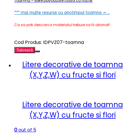
Toamna – litere pavoazare clasa cu fructe
*** mai multe resurse cu anotimpul toamna ⇒ …
Ca sa poti descarca materialul trebuie sa fii abonat!
Cod Produs: IDPVZ07-toamna
Salvează
Litere decorative de toamna
(X,Y,Z,W) cu fructe si flori
Litere decorative de toamna
(X,Y,Z,W) cu fructe si flori
0
out of 5