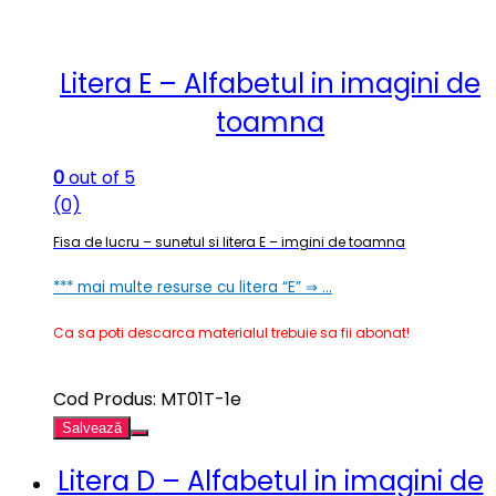
Litera E – Alfabetul in imagini de
toamna
0
out of 5
(0)
Fisa de lucru – sunetul si litera E – imgini de toamna
*** mai multe resurse cu litera “E” ⇒ …
Ca sa poti descarca materialul trebuie sa fii abonat!
Cod Produs: MT01T-1e
Salvează
Litera D – Alfabetul in imagini de