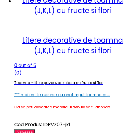
Litere decorative de toamna
(J,K,L) cu fructe si flori
Litere decorative de toamna
(J,K,L) cu fructe si flori
0
out of 5
(0)
Toamna – litere pavoazare clasa cu fructe si flori
*** mai multe resurse cu anotimpul toamna ⇒ …
Ca sa poti descarca materialul trebuie sa fii abonat!
Cod Produs: IDPVZ07-jkl
Salvează