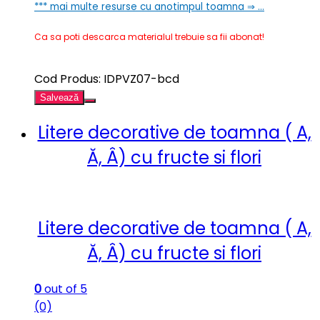
*** mai multe resurse cu anotimpul toamna ⇒ …
Ca sa poti descarca materialul trebuie sa fii abonat!
Cod Produs: IDPVZ07-bcd
Salvează
Litere decorative de toamna ( A,
Ă, Â) cu fructe si flori
Litere decorative de toamna ( A,
Ă, Â) cu fructe si flori
0
out of 5
(0)