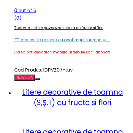
0
out of 5
(0)
Toamna – litere pavoazare clasa cu fructe si flori
*** mai multe resurse cu anotimpul toamna ⇒ …
Ca sa poti descarca materialul trebuie sa fii abonat!
Cod Produs: IDPVZ07-tuv
Salvează
Litere decorative de toamna
(S,Ș,T) cu fructe si flori
Litere decorative de toamna