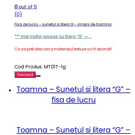
0
out of 5
(0)
Fisa de lucru – sunetul si litera G – imgini de toamna
*** mai multe resurse cu litera “G” ⇒ …
Ca sa poti descarca materialul trebuie sa fii abonat!
Cod Produs: MT01T-1g
Salvează
Toamna – Sunetul si litera “G” –
fisa de lucru
Toamna – Sunetul si litera “G” –