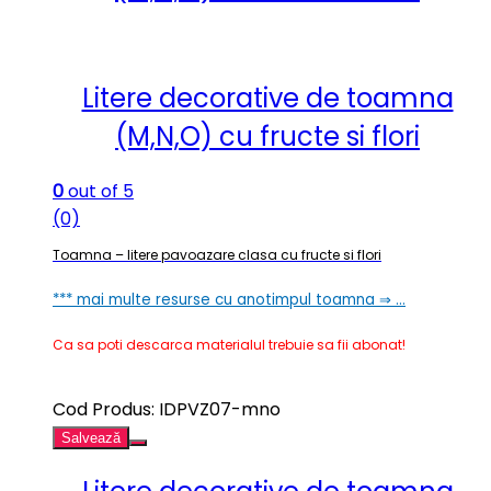
Litere decorative de toamna
(M,N,O) cu fructe si flori
0
out of 5
(0)
Toamna – litere pavoazare clasa cu fructe si flori
*** mai multe resurse cu anotimpul toamna ⇒ …
Ca sa poti descarca materialul trebuie sa fii abonat!
Cod Produs: IDPVZ07-mno
Salvează