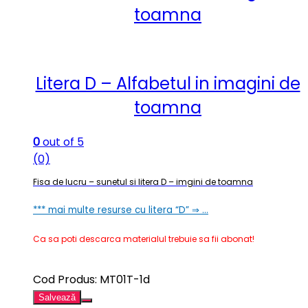
toamna
Litera D – Alfabetul in imagini de
toamna
0
out of 5
(0)
Fisa de lucru – sunetul si litera D – imgini de toamna
*** mai multe resurse cu litera “D” ⇒ …
Ca sa poti descarca materialul trebuie sa fii abonat!
Cod Produs: MT01T-1d
Salvează