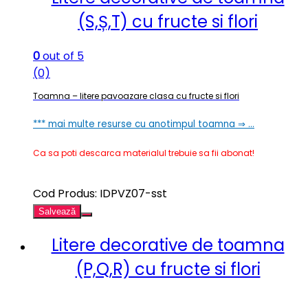
(S,Ș,T) cu fructe si flori
0
out of 5
(0)
Toamna – litere pavoazare clasa cu fructe si flori
*** mai multe resurse cu anotimpul toamna ⇒ …
Ca sa poti descarca materialul trebuie sa fii abonat!
Cod Produs: IDPVZ07-sst
Salvează
Litere decorative de toamna
(P,Q,R) cu fructe si flori