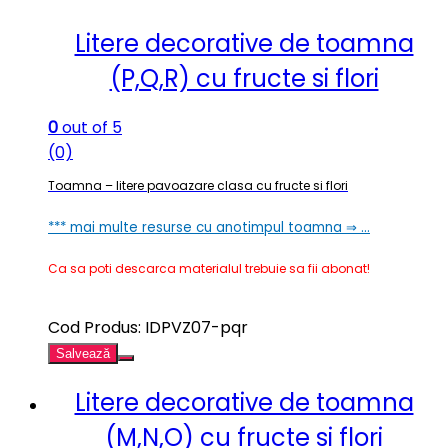
Litere decorative de toamna
(P,Q,R) cu fructe si flori
0
out of 5
(0)
Toamna – litere pavoazare clasa cu fructe si flori
*** mai multe resurse cu anotimpul toamna ⇒ …
Ca sa poti descarca materialul trebuie sa fii abonat!
Cod Produs: IDPVZ07-pqr
Salvează
Litere decorative de toamna
(M,N,O) cu fructe si flori