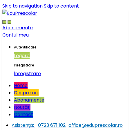
Skip to navigation
Skip to content
Abonamente
Contul meu
Autentificare
Logare
Inregistrare
Înregistrare
Home
Despre noi
Abonamente
Noutăţi
Contact
Asistenţă:
0723 671 102
office@eduprescolar.ro